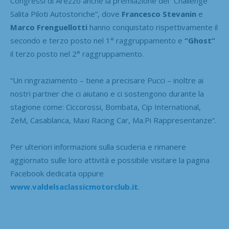
Congressi di Arezzo anche la premiazione del “Challenge
Salita Piloti Autostoriche”, dove
Francesco Stevanin
e
Marco Frenguellotti
hanno conquistato rispettivamente il
secondo e terzo posto nel 1° raggruppamento e
“Ghost”
il terzo posto nel 2° raggruppamento.
“Un ringraziamento – tiene a precisare Pucci – inoltre ai
nostri partner che ci aiutano e ci sostengono durante la
stagione come: Ciccorossi, Bombata, Cip International,
ZeM, Casablanca, Maxi Racing Car, Ma.Pi Rappresentanze”.
Per ulteriori informazioni sulla scuderia e rimanere
aggiornato sulle loro attività e possibile visitare la pagina
Facebook dedicata oppure
www.valdelsaclassicmotorclub.it
.