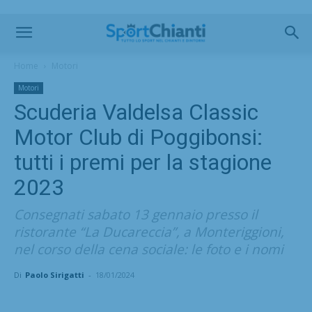
Home
Motori
Motori
Scuderia Valdelsa Classic
Motor Club di Poggibonsi:
tutti i premi per la stagione
2023
Consegnati sabato 13 gennaio presso il
ristorante “La Ducareccia”, a Monteriggioni,
nel corso della cena sociale: le foto e i nomi
Di
Paolo Sirigatti
-
18/01/2024