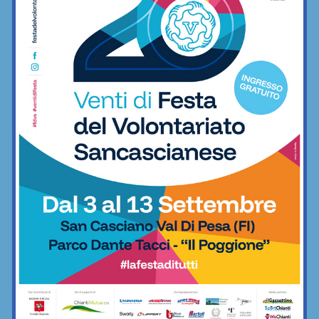
Paolo Sirigatti
Giornalista pubblicista. Collabora con SportChianti e Il
Gazzettino del Chianti
Articoli correlati
Mirko Torsellini, debutto super alla
Rieti-Terminillo: terzo posto assoluto
per il pilota chiantigiano
Motori
Campionato Italiano Super Salita: Mirko
Torsellini alla 61esima “Rieti Terminillo”
Motori
Campionato Italiano Super Salita: Mirko