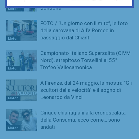
Torsellini trionfa alla 75esima Trento-
Bondone
Motori
FOTO / “Un giorno con il mito”, le foto
della carovana di Alfa Romeo in
passaggio dal Chianti
Motori
Campionato Italiano Supersalita (CIVM
Nord), strepitoso Torsellini al 55°
Trofeo Vallecamonica
Motori
A Firenze, dal 24 maggio, la mostra “Gli
scultori della velocità” e il sogno di
Leonardo da Vinci
Motori
Cinque chiantigiani alla cronoscalata
della Consuma: ecco come… sono
andati
Motori