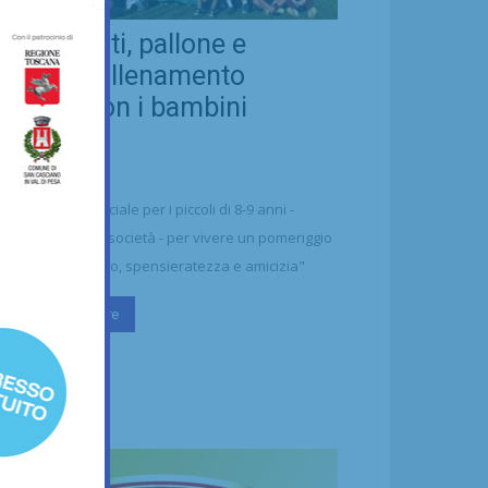
eal Chianti, pallone e
ellezza: allenamento
nsieme con i bambini
aharawi
21/07/2026
alcio
n'occasione speciale per i piccoli di 8-9 anni -
ttolineano dalla società - per vivere un pomeriggio
 puro divertimento, spensieratezza e amicizia"
Continua a leggere