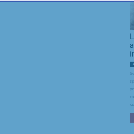
L
a
i
F
Se
sp
pr
co
su