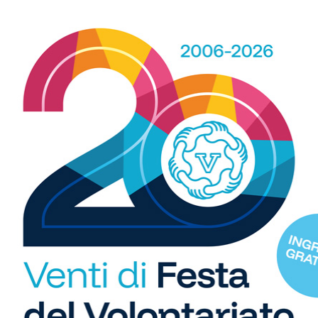
R
b
i
S
C
"U
so
di