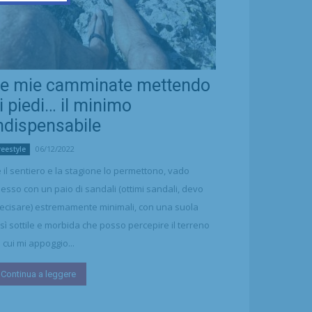
e mie camminate mettendo
i piedi… il minimo
ndispensabile
06/12/2022
reestyle
 il sentiero e la stagione lo permettono, vado
esso con un paio di sandali (ottimi sandali, devo
ecisare) estremamente minimali, con una suola
sì sottile e morbida che posso percepire il terreno
 cui mi appoggio...
Continua a leggere