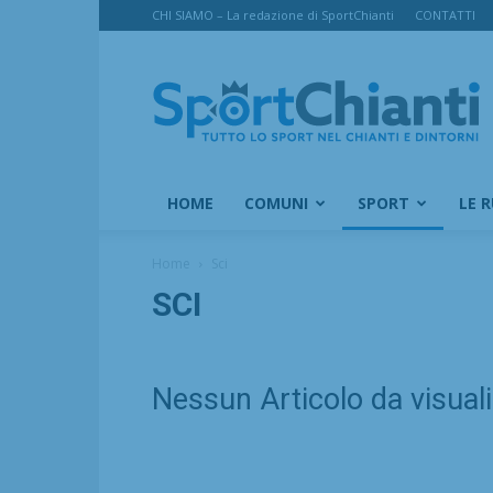
CHI SIAMO – La redazione di SportChianti
CONTATTI
SportChianti
HOME
COMUNI
SPORT
LE 
Home
Sci
SCI
Nessun Articolo da visual