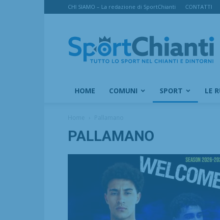
CHI SIAMO – La redazione di SportChianti
CONTATTI
SportChianti
HOME
COMUNI
SPORT
LE 
Home
Pallamano
PALLAMANO