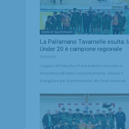
Stelle di SportChianti
La Pallamano Tavarnelle esulta: l
Under 20 è campione regionale
29/03/2026
I ragazzi di Pelacchi e Frank battono Grosseto e
Fiorentina nell'ultimo concentramento. Adesso il
triangolare per la promozione alle finali nazionali