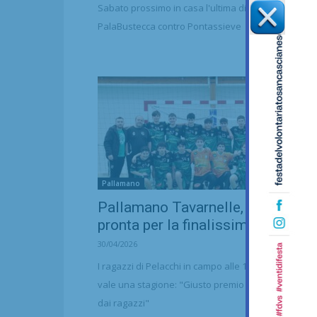
Sabato prossimo in casa l'ultima di campionato
PalaBustecca contro Pontassieve
Pallamano
Pallamano Tavarnelle, la Under 1
pronta per la finalissima per il...
30/04/2026
I ragazzi di Pelacchi in campo alle 17 per il match c
vale una stagione: "Giusto premio per il lavoro svo
dai ragazzi"