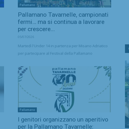
Pallamano
Pallamano Tavarnelle, campionati
l
fermi… ma si continua a lavorare
per crescere...
05/07/2026
Martedì l'Under 14 in partenza per Misano Adriatico
per partecipare al Festival della Pallamano
Pallamano
I genitori organizzano un aperitivo
per la Pallamano Tavarnelle: