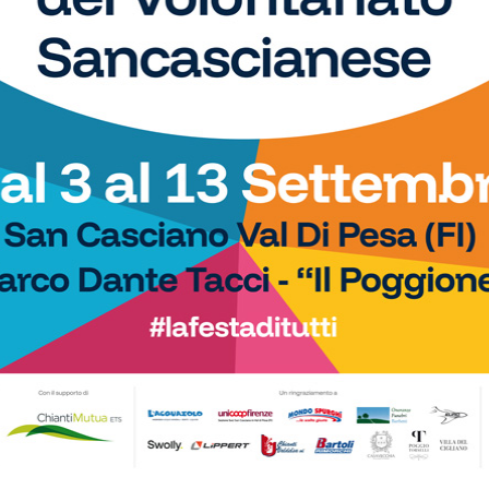
adesso appuntamento al 3 maggio contro Medicea
Pallamano
Pallamano Tavarnelle sotto tono:
Medicea passa al PalaBustecca
26-23
13/04/2026
La squadra di Frank mantiene comunque il terzo
posto in classifica a quattro giornate dal termine