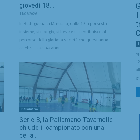
giovedì 18...
G
T
14/06/2026
t
In Botteguccia, a Marcialla, dalle 19 in poi si sta
insieme, si mangia, si beve e si contribuisce al
C
percorso della gloriosa società che quest'anno
T
celebra i suoi 40 anni
Ap
12
al
gr
Pallamano
Serie B, la Pallamano Tavarnelle
chiude il campionato con una
bella...