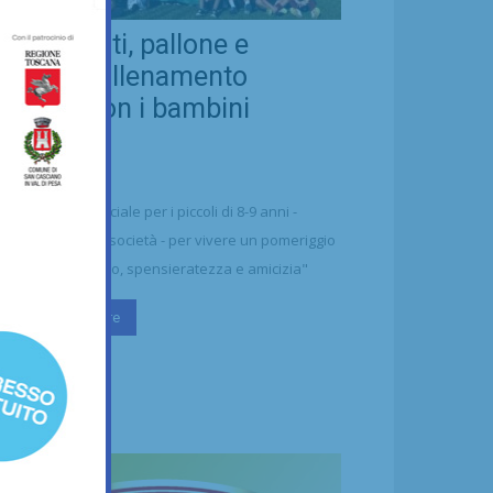
eal Chianti, pallone e
ellezza: allenamento
nsieme con i bambini
aharawi
21/07/2026
alcio
n'occasione speciale per i piccoli di 8-9 anni -
ttolineano dalla società - per vivere un pomeriggio
 puro divertimento, spensieratezza e amicizia"
Continua a leggere