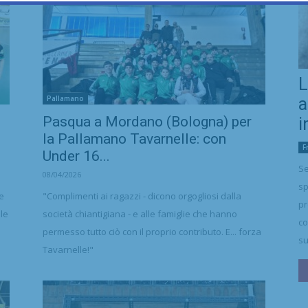
L
Pallamano
a
Pasqua a Mordano (Bologna) per
i
la Pallamano Tavarnelle: con
F
Under 16...
Se
08/04/2026
sp
he
"Complimenti ai ragazzi - dicono orgogliosi dalla
pr
le
società chiantigiana - e alle famiglie che hanno
co
permesso tutto ciò con il proprio contributo. E... forza
su
Tavarnelle!"