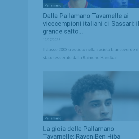
Pallamano
Dalla Pallamano Tavarnelle ai
vicecempioni italiani di Sassari: i
grande salto...
19/07/2026
Il classe 2008 cresciuto nella società biancoverde è
stato tesserato dalla Raimond Handball
Pallamano
La gioia della Pallamano
Tavarnelle: Rayen Ben Hiba