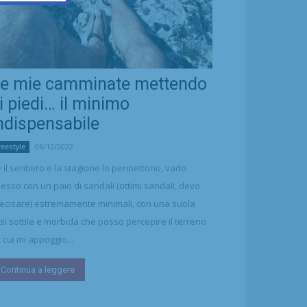
e mie camminate mettendo
i piedi… il minimo
ndispensabile
06/12/2022
reestyle
 il sentiero e la stagione lo permettono, vado
esso con un paio di sandali (ottimi sandali, devo
ecisare) estremamente minimali, con una suola
sì sottile e morbida che posso percepire il terreno
 cui mi appoggio...
Continua a leggere