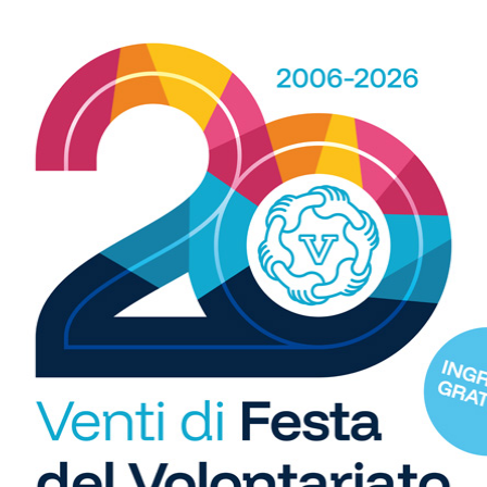
Battuta in finale la fortissima Medicea: adesso i
R
ragazzi di Pelacchi affronteranno le finali nazionali
per lo scudetto di categoria
b
i
S
C
"U
so
di
Pallamano
6
Pallamano Tavarnelle, l’impresa
dell’Under 16: super rimonta e
qualificazione alla finale...
21/04/2026
he
Sabato scorso al PalaBustecca di Barberino si sono
lto
svolte le semifinali del campionato regionale U16: