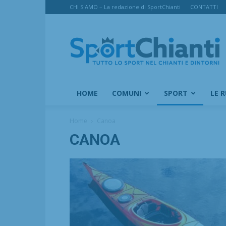
CHI SIAMO – La redazione di SportChianti
CONTATTI
SportChianti
HOME
COMUNI
SPORT
LE 
Home
Canoa
CANOA