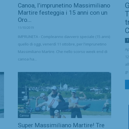
G
Canoa, l’imprunetino Massimiliano
Martire festeggia i 15 anni con un
T
Oro...
t
11/10/2019
C
IMPRUNETA - Compleanno davvero speciale (15 anni)
T
quello di oggi, venerdì 11 ottobre, per l'imprunetino
Ap
Massimiliano Martire. Che nello scorso week end di
12
canoa ha...
al
gr
Canoa
Super Massimiliano Martire! Tre