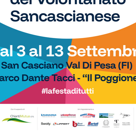
28/03/2019
IMPRUNETA - Si sono svolti lo scorso fine settimana in
Arno, presso la CC Firenze, i campionati toscani di
fondo (5.000 metri), a cui hanno...
Schedina del Chianti
no
La domenica dei Dilettanti e la
i
Schedina del Chianti di Giovanni...
10/03/2019