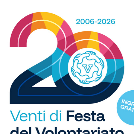
torna la Festa dell’Arno a...
30/04/2019
R
CANDELI (BAGNO A RIPOLI) - Come ogni anno, il Primo
b
Maggio è il giorno di una grande festa tra sport e
i
natura a Marina di...
S
i
C
"U
so
di
Canoa
Campionati toscani canottaggio:
5.000 metri da sogno per
Massimiliano Martire