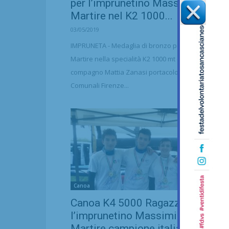
per l’imprunetino Massimiliano
Martire nel K2 1000...
03/05/2019
IMPRUNETA - Medaglia di bronzo per Massimiliano
Martire nella specialità K2 1000 mt con il suo
compagno Mattia Zanasi portacolori della Canottier
Comunali Firenze...
Canoa
Canoa K4 5000 Ragazzi:
l’imprunetino Massimiliano
Martire campione italiano