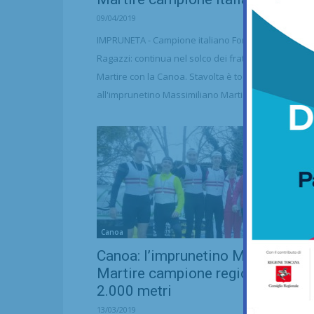
09/04/2019
IMPRUNETA - Campione italiano Fondo K4 5000 cat.
Ragazzi: continua nel solco dei fratelli il feeling dei
Martire con la Canoa. Stavolta è toccato
all'imprunetino Massimiliano Martire vincere...
Canoa
Canoa: l’imprunetino Massimilia
Martire campione regionale K2 su
2.000 metri
13/03/2019