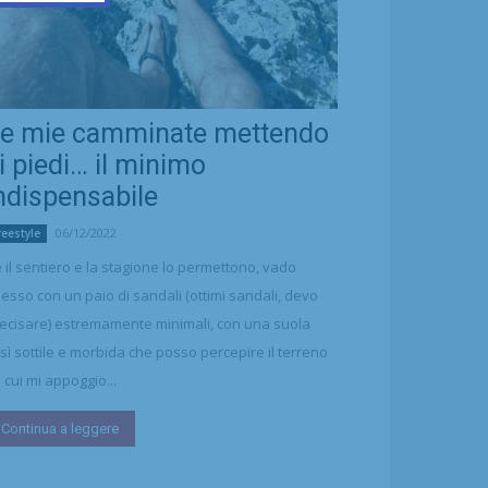
e mie camminate mettendo
i piedi… il minimo
ndispensabile
06/12/2022
reestyle
 il sentiero e la stagione lo permettono, vado
esso con un paio di sandali (ottimi sandali, devo
ecisare) estremamente minimali, con una suola
sì sottile e morbida che posso percepire il terreno
 cui mi appoggio...
Continua a leggere