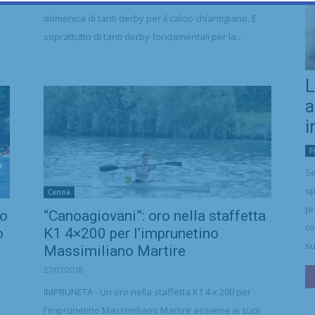
CHIANTI FIORENTINO - Ferma la Serie D, sarà una
domenica di tanti derby per il calcio chiantigiano. E
soprattutto di tanti derby fondamentali per la...
L
a
i
F
Se
sp
Canoa
pr
no
“Canoagiovani”: oro nella staffetta
co
o
K1 4×200 per l’imprunetino
su
Massimiliano Martire
27/07/2018
IMPRUNETA - Un oro nella staffetta K1 4 x 200 per
l'imprunetino Massimiliano Martire assieme ai suoi