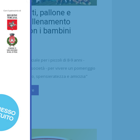
eal Chianti, pallone e
ellezza: allenamento
nsieme con i bambini
aharawi
21/07/2026
alcio
n'occasione speciale per i piccoli di 8-9 anni -
ttolineano dalla società - per vivere un pomeriggio
 puro divertimento, spensieratezza e amicizia"
Continua a leggere