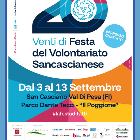
L’
UFFICIO DI REDAZIONE
lo trovate a
San Casciano
,
in
via Machiavelli 9
(nel cuore del centro storico). Aperto
tutti i giorni, spesso anche il sabato e la domenica.