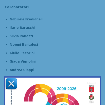
Collaboratori
Gabriele Fredianelli
Ilario Baracchi
Silvia Rabatti
Noemi Bartalesi
Giulio Pecorini
Giada Vignolini
Andrea Ciappi
Tommaso Taddei
Potete contattarci al
3391552376
o a
info@sportchianti.it
.