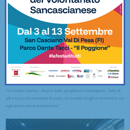
Pallavolo
Tie-break con il sorriso per la Serie B2 del
Chianti Volley:...
12/03/2026
"Un match intenso - dicono dallo spogliatoio chiantigiano - fatto di
alti e bassi da entrambe le parti, con scambi lunghi e momenti in cui
ogni punto pesava tantissimo"