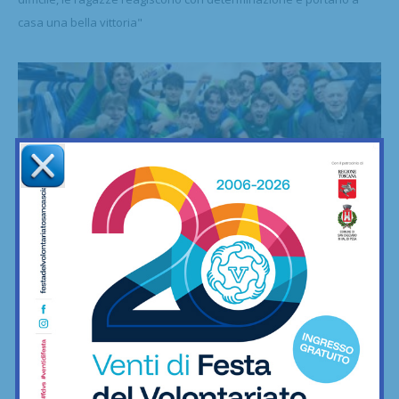
casa una bella vittoria"
Selfie della vittoria
L’impresa degli Juniores dell’Impruneta
Tavarnuzze: da 0-2 a 3-2 contro la...
30/03/2026
Per i verde-azzurri numeri da record nel girone di ritorno: 10 vittorie
su 12, nessuno come loro