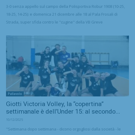
3-0 senza appello sul campo della Polisportiva Robur 1908 (10-25,
18-25, 14-25): e domenica 21 dicembre alle 18 al Pala Frosali di
Strada, super sfida contro le "cugine" della VB Greve
Pallavolo
Giotti Victoria Volley, la “copertina”
settimanale è dell’Under 15: al secondo...
10/12/2025
"Settimana dopo settimana - dicono orgogliosi dalla società - le