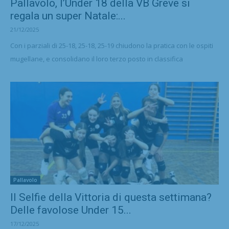
Pallavolo, l’Under 18 della VB Greve si
regala un super Natale:...
21/12/2025
Con i parziali di 25-18, 25-18, 25-19 chiudono la pratica con le ospiti
mugellane, e consolidano il loro terzo posto in classifica
Pallavolo
Il Selfie della Vittoria di questa settimana?
Delle favolose Under 15...
17/12/2025