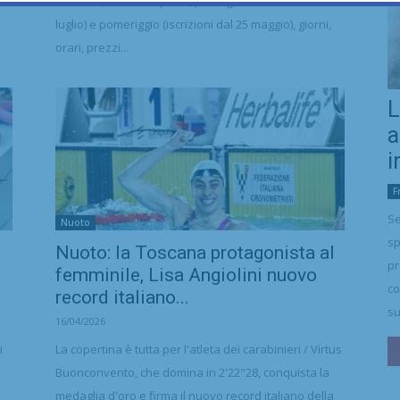
a
Mattina (iscrizioni aperte, proseguiranno anche in
luglio) e pomeriggio (iscrizioni dal 25 maggio), giorni,
orari, prezzi...
L
a
i
F
Se
Nuoto
sp
Nuoto: la Toscana protagonista al
pr
femminile, Lisa Angiolini nuovo
co
record italiano...
su
16/04/2026
i
La copertina è tutta per l'atleta dei carabinieri / Virtus
Buonconvento, che domina in 2'22"28, conquista la
medaglia d'oro e firma il nuovo record italiano della