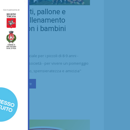
eal Chianti, pallone e
ellezza: allenamento
nsieme con i bambini
aharawi
21/07/2026
alcio
n'occasione speciale per i piccoli di 8-9 anni -
ttolineano dalla società - per vivere un pomeriggio
 puro divertimento, spensieratezza e amicizia"
Continua a leggere