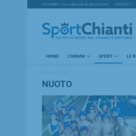
CHI SIAMO – La redazione di SportChianti
CONTATTI
SportChianti
HOME
COMUNI
SPORT
LE 
Home
Nuoto
NUOTO