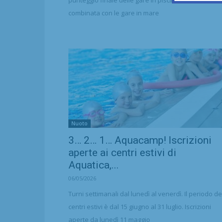
punteggio finale delle gare in piscina e il terzo nell
combinata con le gare in mare
Nuoto
3… 2… 1… Aquacamp! Iscrizioni
aperte ai centri estivi di
Aquatica,...
06/05/2026
Turni settimanali dal lunedì al venerdì. Il periodo de
centri estivi è dal 15 giugno al 31 luglio. Iscrizioni
aperte da lunedì 11 maggio