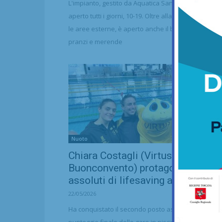
L'impianto, gestito da Aquatica San Casciano, è
aperto tutti i giorni, 10-19. Oltre alla piscina, con tutt
le aree esterne, è aperto anche il bar: per colazioni
pranzi e merende
Nuoto
Chiara Costagli (Virtus
Buonconvento) protagonista agli
assoluti di lifesaving a Riccione
22/05/2026
Ha conquistato il secondo posto assoluto nel