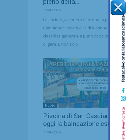
pieno della...
15/06/2026
La società giallonera è tornata a partecipare ai
Campionati Italiani Aics di Riccione, vincendo la
classifica generale a punti dopo quattro giorni inte
di gare. E non solo...
Nuoto
Piscina di San Casciano, al via da
oggi la balneazione estiva:...
11/06/2026