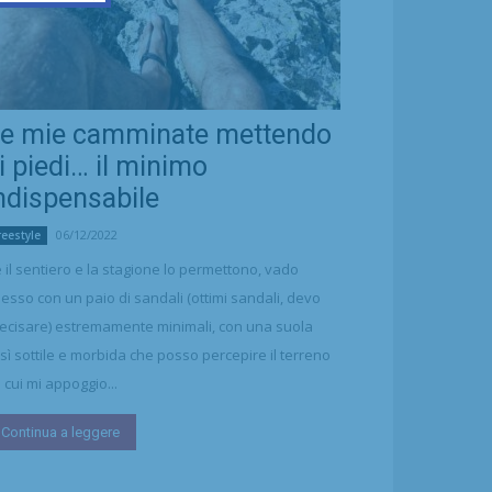
e mie camminate mettendo
i piedi… il minimo
ndispensabile
06/12/2022
reestyle
 il sentiero e la stagione lo permettono, vado
esso con un paio di sandali (ottimi sandali, devo
ecisare) estremamente minimali, con una suola
sì sottile e morbida che posso percepire il terreno
 cui mi appoggio...
Continua a leggere