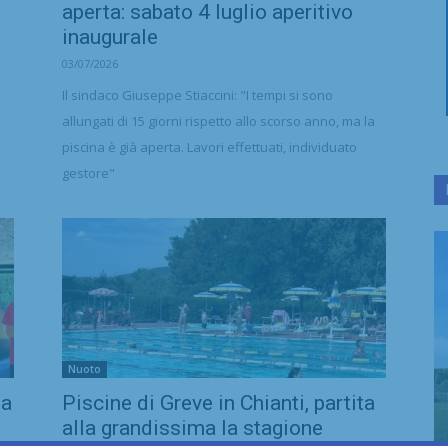
aperta: sabato 4 luglio aperitivo
inaugurale
03/07/2026
Il sindaco Giuseppe Stiaccini: "I tempi si sono
allungati di 15 giorni rispetto allo scorso anno, ma la
piscina è già aperta. Lavori effettuati, individuato
gestore"
Nuoto
la
Piscine di Greve in Chianti, partita
alla grandissima la stagione