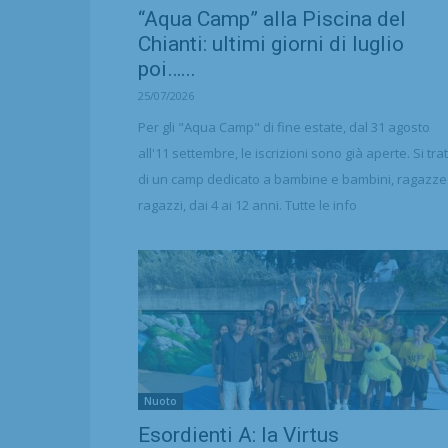
“Aqua Camp” alla Piscina del
Chianti: ultimi giorni di luglio
poi…...
25/07/2026
Per gli "Aqua Camp" di fine estate, dal 31 agosto
all'11 settembre, le iscrizioni sono già aperte. Si tra
di un camp dedicato a bambine e bambini, ragazze
ragazzi, dai 4 ai 12 anni. Tutte le info
Nuoto
Esordienti A: la Virtus