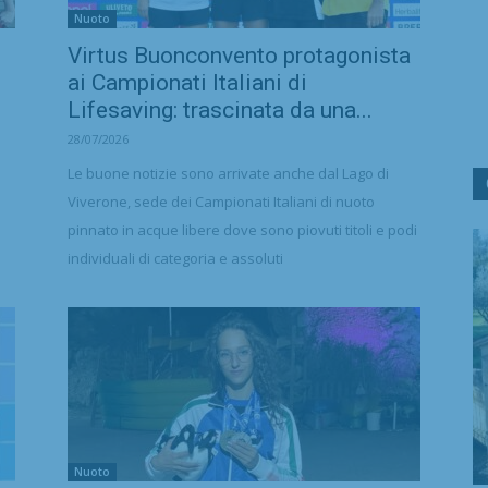
Nuoto
Virtus Buonconvento protagonista
ai Campionati Italiani di
Lifesaving: trascinata da una...
28/07/2026
Le buone notizie sono arrivate anche dal Lago di
Viverone, sede dei Campionati Italiani di nuoto
pinnato in acque libere dove sono piovuti titoli e podi
individuali di categoria e assoluti
Nuoto