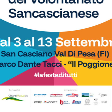
Apertura straordinaria della piscina per la
e
balneazione. Da giovedì 11 giugno entra in vigore il
,
nuovo programma estivo completo (che vi diamo)
Nuoto
Piscina del Chianti, ecco i corsi di
nuoto estivo per bambini...
21/05/2026
Aquatica, la società che gestisce l'impianto
sancascianese, ha ufficializzato il programma.