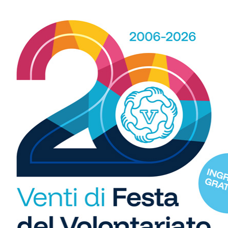
estiva!
14/06/2026
R
Gli impianti offrono, oltre alla vasca grande e la
b
vasca piccola ludica, ampi spazi verdi e un chiosco
i
nsi
bar. Proseguono anche le attività: nuoto,
S
acquafitness, agonismo, centri estivi...
C
"U
so
di
Nuoto
Il 6 e 7 giugno… “antipasto” di
estate alla piscina di...
01/06/2026