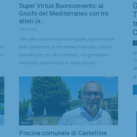
G
Super Virtus Buonconvento: ai
Giochi del Mediterraneo con tre
T
atleti (e...
t
14/07/2026
C
Oltre alla campionessa Lisa Angiolini, faranno parte
T
tta
della spedizione anche Andrea Prapugicu, ranista
Ap
 e
specializzato nei 100 e 200 metri, e la grevigiana
12
Silvia Belli, campionessa di nuoto pinnato
al
gr
Nuoto
Piscina comunale di Castellina