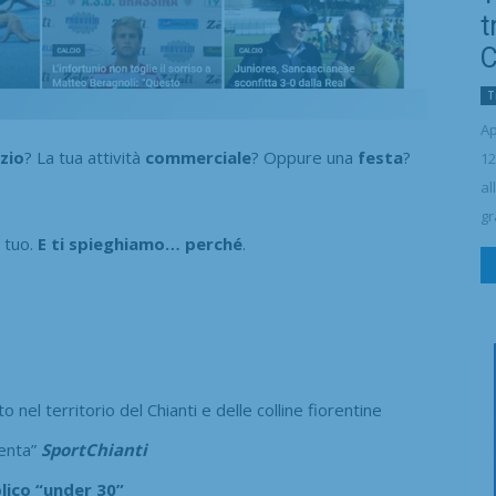
t
C
T
Ap
zio
? La tua attività
commerciale
? Oppure una
festa
?
12
al
gr
 tuo.
E ti spieghiamo… perché
.
o nel territorio del Chianti e delle colline fiorentine
uenta”
SportChianti
lico “under 30”