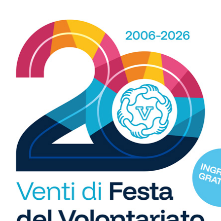
b
i
S
C
"U
so
di