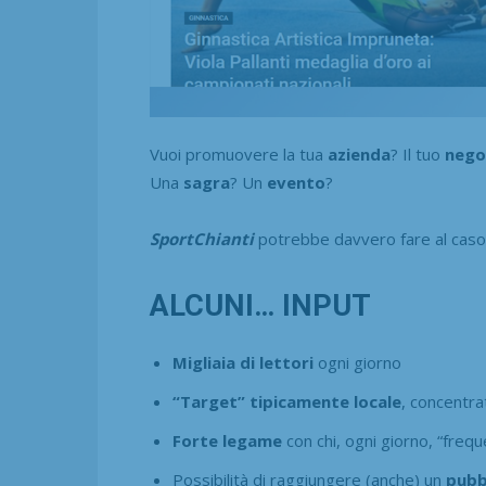
Vuoi promuovere la tua
azienda
? Il tuo
nego
Una
sagra
? Un
evento
?
SportChianti
potrebbe davvero fare al caso
ALCUNI… INPUT
Migliaia di lettori
ogni giorno
“Target” tipicamente locale
, concentrat
Forte legame
con chi, ogni giorno, “freq
Possibilità di raggiungere (anche) un
pubb