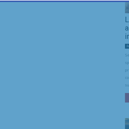
L
a
i
F
Se
sp
pr
co
su