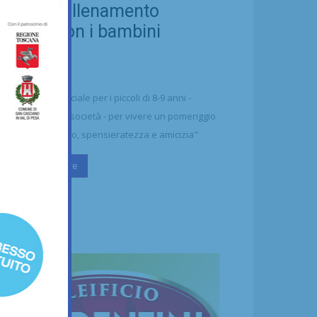
ellezza: allenamento
nsieme con i bambini
aharawi
21/07/2026
alcio
n'occasione speciale per i piccoli di 8-9 anni -
ttolineano dalla società - per vivere un pomeriggio
 puro divertimento, spensieratezza e amicizia"
Continua a leggere