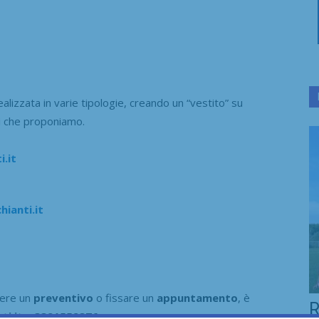
lizzata in varie tipologie, creando un “vestito” su
ni che proponiamo.
.it
ianti.it
vere un
preventivo
o fissare un
appuntamento
, è
R
ti.it
–
3391552376
.