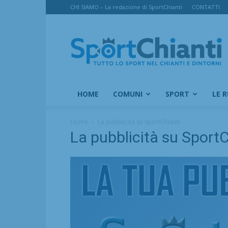
CHI SIAMO – La redazione di SportChianti
CONTATTI
SportChianti
HOME
COMUNI
SPORT
LE 
Home
La pubblicità su SportChianti
La pubblicità su SportC