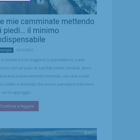
e mie camminate mettendo
i piedi… il minimo
ndispensabile
06/12/2022
reestyle
 il sentiero e la stagione lo permettono, vado
esso con un paio di sandali (ottimi sandali, devo
ecisare) estremamente minimali, con una suola
sì sottile e morbida che posso percepire il terreno
 cui mi appoggio...
Continua a leggere