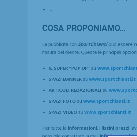
…
COSA PROPONIAMO…
La pubblicità con
SportChianti
può essere rea
misura del cliente. Queste le principali opzio
IL SUPER “POP UP”
su
www.sportchianti
SPAZI BANNER
su
www.sportchianti.it
ARTICOLI REDAZIONALI
su
www.sportch
SPAZI FOTO
su
www.sportchianti.it
SPAZI VIDEO
su
www.sportchianti.it
Per tutte le
informazioni
, i
listini prezzi
, a
possibile contattare la mail
info@sportchian