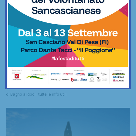
Fitness
“Muoviti con Afa”, da settembre i corsi di at
tività fisica adattata per adulti e anziani a
Bagno a Ripoli
29/08/2025
Organizzati dalla Uisp, si svolgeranno all’Acli di Grassina e all’Sms
di Bagno a Ripoli: tutte le info utili