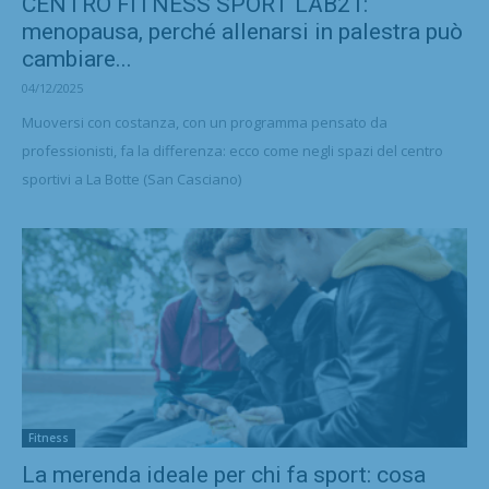
CENTRO FITNESS SPORT LAB21:
menopausa, perché allenarsi in palestra può
cambiare...
04/12/2025
Muoversi con costanza, con un programma pensato da
professionisti, fa la differenza: ecco come negli spazi del centro
sportivi a La Botte (San Casciano)
Fitness
La merenda ideale per chi fa sport: cosa