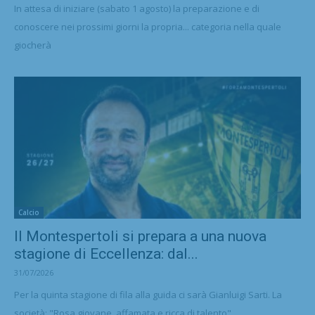
In attesa di iniziare (sabato 1 agosto) la preparazione e di
conoscere nei prossimi giorni la propria... categoria nella quale
giocherà
Calcio
Il Montespertoli si prepara a una nuova
stagione di Eccellenza: dal...
31/07/2026
Per la quinta stagione di fila alla guida ci sarà Gianluigi Sarti. La
società: "Rosa giovane, affamata e ricca di talento"