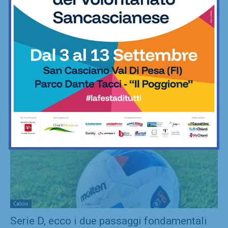
Rondinella nella prima...
02/08/2026
La squadra di Tronconi batte la Fiorentina Under 18 al Viola Park coi
gol di Andres e Sassorossi
GLI SPORT
Tutti
Altri Sport
Amatori
Altri
Calcio
Serie D, ecco i due passaggi fondamentali