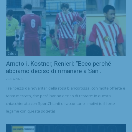
Calcio
Arnetoli, Kostner, Renieri: “Ecco perché
abbiamo deciso di rimanere a San...
29/07/2026
Tre "pezzi da novanta" della rosa biancorossa, con molte offerte e
tanto mercato, che però hanno deciso di restare: in questa
chiacchierata con SportChianti ci raccontano i motivi (e il forte
legame con questa società)