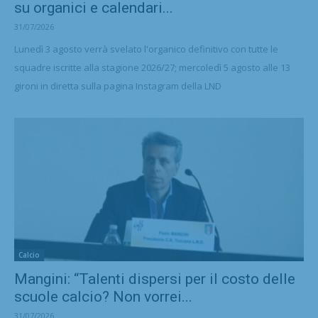
su organici e calendari...
31/07/2026
Lunedì 3 agosto verrà svelato l'organico definitivo con tutte le
squadre iscritte alla stagione 2026/27; mercoledì 5 agosto alle 13
gironi in diretta sulla pagina Instagram della LND
Calcio
Mangini: “Talenti dispersi per il costo delle
scuole calcio? Non vorrei...
31/07/2026