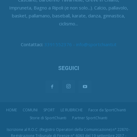
Impruneta, Bagno a Ripoli (e non solo...). Calcio, pallavolo,
basket, pallamano, baseball, karate, danza, ginnastica,
ciclismo...
Contattaci:
3391552376 - info@sportchianti.it
SEGUICI
HOME
COMUNI
SPORT
LE RUBRICHE
Facce da SportChianti
Storie di SportChianti
Partner SportChianti
Iscrizione al R.O.C. (Registro Operatori della Comunicazione) n° 22870 -
Registrazione Tribunale di Firenze n° 6063 del 19 settembre 2017 -