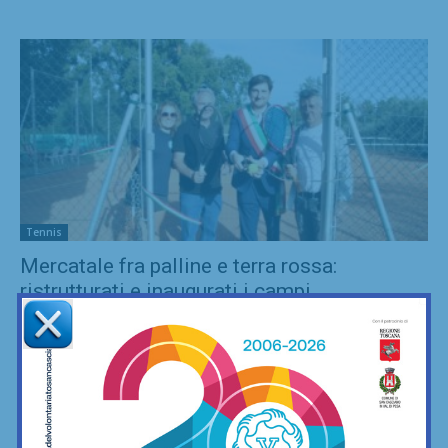
Tennis
Mercatale fra palline e terra rossa:
ristrutturati e inaugurati i campi...
30/06/2022
Con un accordo fra l'F.C. Mercatale e Gianni Sermattei, è stato
ristrutturato (e finalmente inaugurato) il circolo Tennis Club
Mercatale 13 maggio 2022