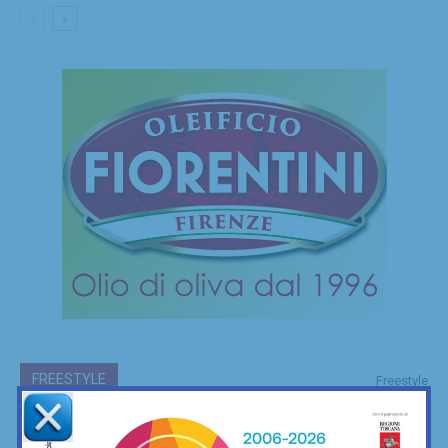
FREESTYLE
Freestyle
Le mie camminate mettendo ai piedi… il