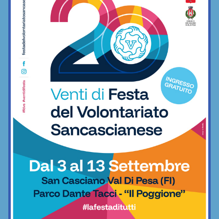
minimo indispensabile
06/12/2022
Freestyle
BAR SPORT...CHIANTI
Bar Sport...Chianti
E dopo il derby… ecco il “terzo tempo”: