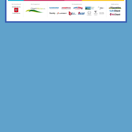
la merenda comune di Grevigiana e...
17/11/2025
Bar Sport...Chianti