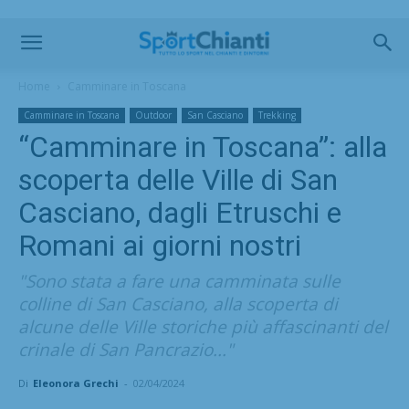
Home
Camminare in Toscana
Camminare in Toscana
Outdoor
San Casciano
Trekking
“Camminare in Toscana”: alla
scoperta delle Ville di San
Casciano, dagli Etruschi e
Romani ai giorni nostri
"Sono stata a fare una camminata sulle
colline di San Casciano, alla scoperta di
alcune delle Ville storiche più affascinanti del
crinale di San Pancrazio..."
Di
Eleonora Grechi
-
02/04/2024