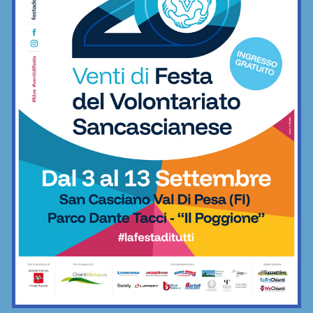
DETTAGLI CAMMINATA
Camminata ad anello di 14 km circa.
Difficoltà: facile su facili strade bianche, sentieri e piccoli
tratti di asfalto. Attenzione, nella parte finale è
necessario un minimo di senso dell’orientamento.
Stagione: primavera, autunno, inverno