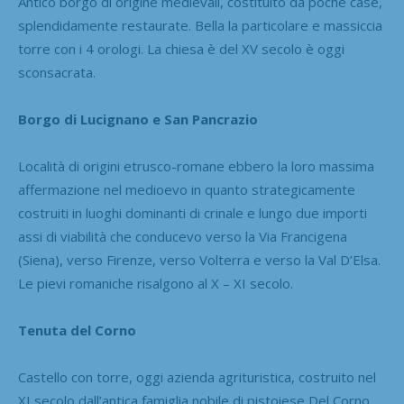
Antico borgo di origine medievali, costituito da poche case,
splendidamente restaurate. Bella la particolare e massiccia
torre con i 4 orologi. La chiesa è del XV secolo è oggi
sconsacrata.
Borgo di Lucignano e San Pancrazio
Località di origini etrusco-romane ebbero la loro massima
affermazione nel medioevo in quanto strategicamente
costruiti in luoghi dominanti di crinale e lungo due importi
assi di viabilità che conducevo verso la Via Francigena
(Siena), verso Firenze, verso Volterra e verso la Val D’Elsa.
Le pievi romaniche risalgono al X – XI secolo.
Tenuta del Corno
Castello con torre, oggi azienda agrituristica, costruito nel
XI secolo dall’antica famiglia nobile di pistoiese Del Corno.