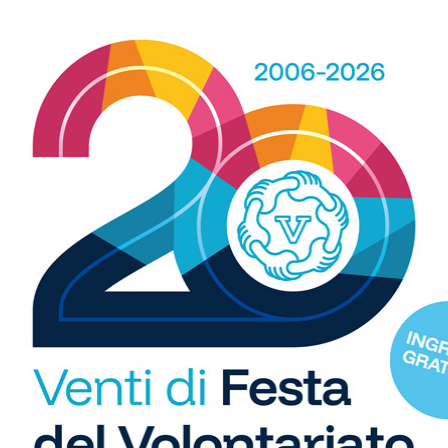
o
cosa fosse davvero il buio finché, con un gruppetto
R
a
di amici, non mi sono infilato nelle...
b
i
S
C
"U
so
di
Freestyle
La “pesca digitale” sul fondo del
fiume. E la storia della...
17/09/2019
L'altro giorno al fiume ho fatto un gioco. Ho impostato
à
la mia GoPro in modo che scattasse in continuo una
foto ogni cinque secondi,...