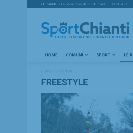
CHI SIAMO – La redazione di SportChianti
CONTATTI
SportChianti
HOME
COMUNI
SPORT
LE 
Home
Freestyle
FREESTYLE