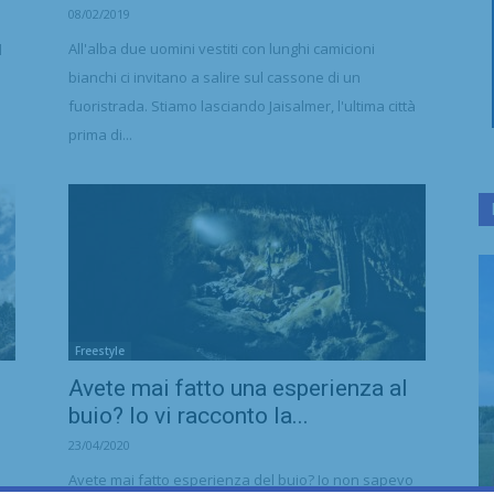
08/02/2019
All'alba due uomini vestiti con lunghi camicioni
l
bianchi ci invitano a salire sul cassone di un
fuoristrada. Stiamo lasciando Jaisalmer, l'ultima città
prima di...
Freestyle
Avete mai fatto una esperienza al
buio? Io vi racconto la...
23/04/2020
Avete mai fatto esperienza del buio? Io non sapevo