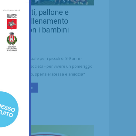
eal Chianti, pallone e
ellezza: allenamento
nsieme con i bambini
aharawi
21/07/2026
alcio
n'occasione speciale per i piccoli di 8-9 anni -
ttolineano dalla società - per vivere un pomeriggio
 puro divertimento, spensieratezza e amicizia"
Continua a leggere