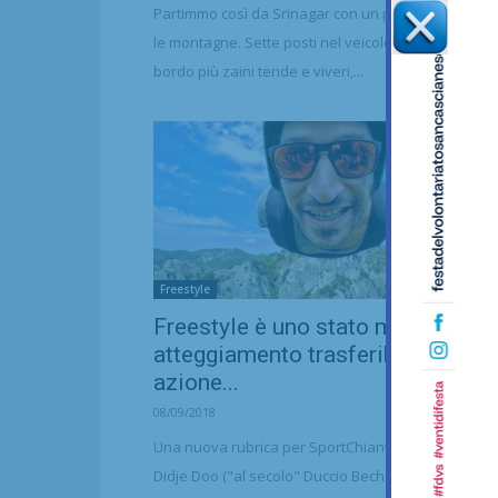
Partimmo così da Srinagar con un piccolo van vers
le montagne. Sette posti nel veicolo, otto persone 
bordo più zaini tende e viveri,...
Freestyle
Freestyle è uno stato mentale, un
atteggiamento trasferibile in ogni
azione...
08/09/2018
Una nuova rubrica per SportChianti: a scriverla sar
Didje Doo ("al secolo" Duccio Becheroni).