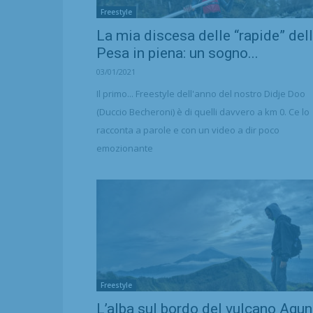
Freestyle
La mia discesa delle “rapide” del
Pesa in piena: un sogno...
03/01/2021
Il primo... Freestyle dell'anno del nostro Didje Doo
(Duccio Becheroni) è di quelli davvero a km 0. Ce lo
racconta a parole e con un video a dir poco
emozionante
Freestyle
L’alba sul bordo del vulcano Agun