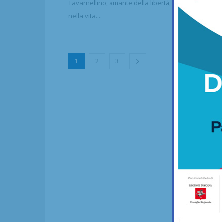
Tavarnellino, amante della libertà, sia nello sport c
nella vita....
1
2
3