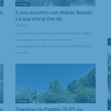
Freestyle
la
Il mio incontro con Walter Bonatti.
La sua storia che dà...
24/08/2019
Se io potessi ripetere l'esperienza di Dante Alighieri
tra purgatorio e inferno, vorrei che mi
accompagnasse non Virgilio, ma Walter Bonatti. Con
lui sarei...
Freestyle
g:
Standing Up Paddle (SUP): ho