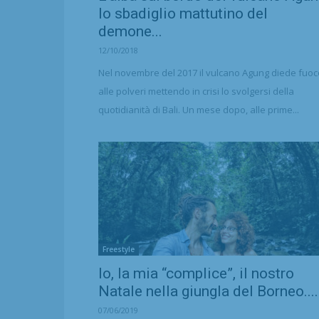
lo sbadiglio mattutino del
demone...
12/10/2018
Nel novembre del 2017 il vulcano Agung diede fuoc
alle polveri mettendo in crisi lo svolgersi della
quotidianità di Bali. Un mese dopo, alle prime...
Freestyle
Io, la mia “complice”, il nostro
Natale nella giungla del Borneo....
07/06/2019