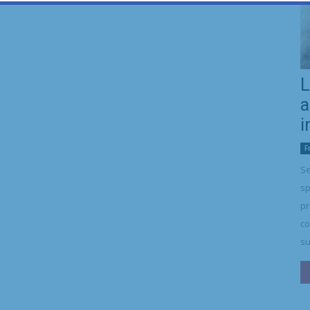
L
a
i
F
Se
sp
pr
co
su