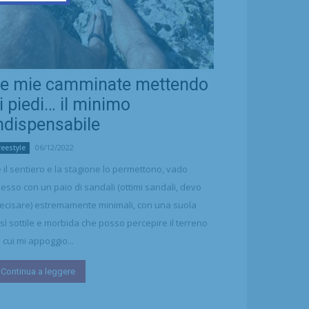
e mie camminate mettendo
i piedi… il minimo
ndispensabile
06/12/2022
reestyle
 il sentiero e la stagione lo permettono, vado
esso con un paio di sandali (ottimi sandali, devo
ecisare) estremamente minimali, con una suola
sì sottile e morbida che posso percepire il terreno
 cui mi appoggio...
Continua a leggere