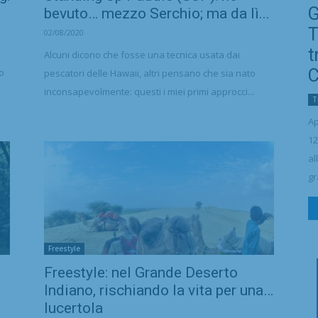
G
bevuto… mezzo Serchio; ma da lì...
T
02/08/2020
t
Alcuni dicono che fosse una tecnica usata dai
C
o
pescatori delle Hawaii, altri pensano che sia nato
inconsapevolmente: questi i miei primi approcci...
T
Ap
12
al
gr
Freestyle
Freestyle: nel Grande Deserto
Indiano, rischiando la vita per una…
lucertola