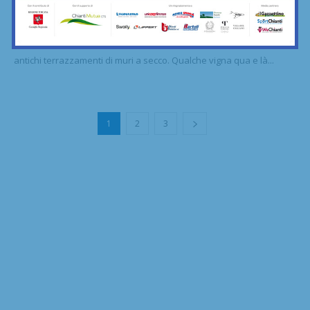
visse Leonardo da bambino
06/08/2023
Il paesaggio è verde e punteggiato di olivi che stanno adagiati su
antichi terrazzamenti di muri a secco. Qualche vigna qua e là...
1
2
3