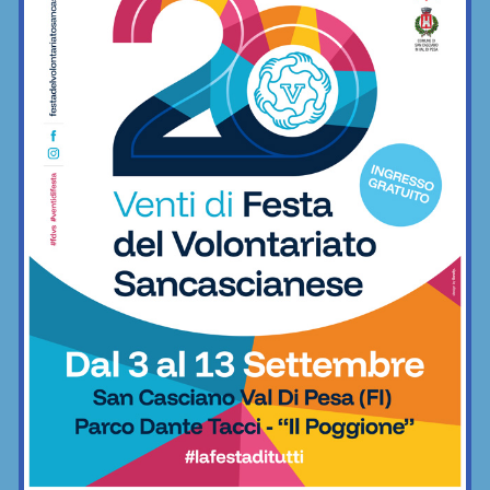
Camminare in Toscana: le “cose belle”
intorno a San Casciano, fra...
10/03/2021
Qualche giorno fa, viste tutte le limitazioni causa Covid, sono stata
a camminare “vicino a casa”, sulle colline di Montepaldi e fino al
nostro torrente Pesa. Ecco i miei consigli...
Camminare in Toscana
Camminando sulle colline di Vinci, dove