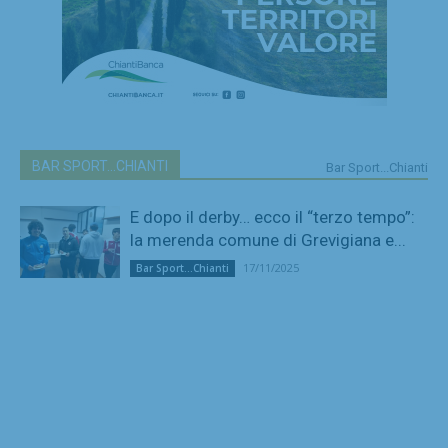
BAR SPORT...CHIANTI
Bar Sport...Chianti
E dopo il derby… ecco il “terzo tempo”:
la merenda comune di Grevigiana e...
17/11/2025
Bar Sport...Chianti