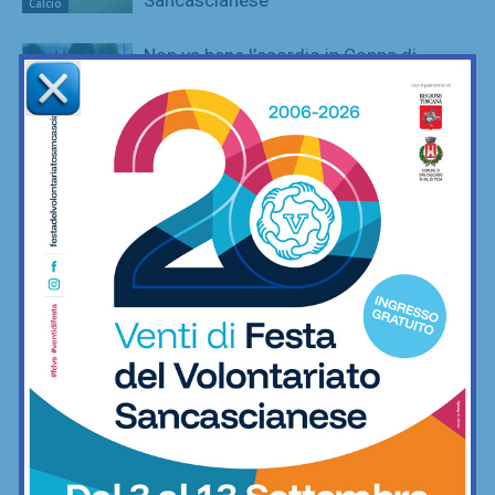
Calcio
Non va bene l’esordio in Coppa di
Promozione per il Barberino Tavarnelle:
il Firenze Ovest di Sacconi vince 1-0
Calcio
La Pistoiese piazza un gran colpo in
attacco: ecco Federico Russo, “la
ciliegina sulla torta”
Calcio
Serie D, il Livorno di Indiani conquista la
finale-scudetto: sarà sfida al Siracusa
Calcio
Dilettanti, una domenica per il sogno
Promozione di Barberino Tavarnelle e
Sancascianese
Calcio
Torna il sorriso alla Grevigiana: il gol di