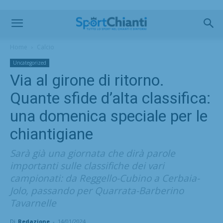
Home
Calcio
Uncategorized
Via al girone di ritorno.
Quante sfide d’alta classifica:
una domenica speciale per le
chiantigiane
Sarà già una giornata che dirà parole
importanti sulle classifiche dei vari
campionati: da Reggello-Cubino a Cerbaia-
Jolo, passando per Quarrata-Barberino
Tavarnelle
Di
Redazione
-
14/01/2024