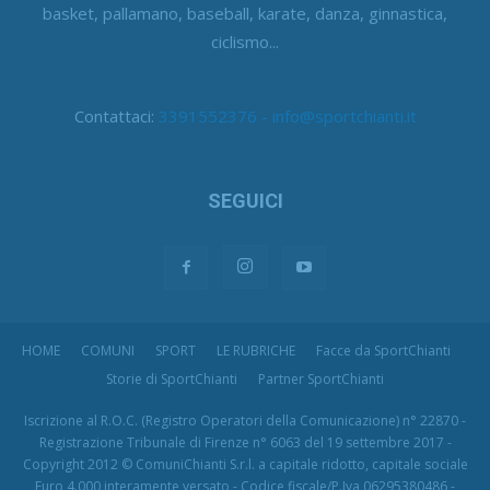
basket, pallamano, baseball, karate, danza, ginnastica,
ciclismo...
Contattaci:
3391552376 - info@sportchianti.it
SEGUICI
HOME
COMUNI
SPORT
LE RUBRICHE
Facce da SportChianti
Storie di SportChianti
Partner SportChianti
Iscrizione al R.O.C. (Registro Operatori della Comunicazione) n° 22870 -
Registrazione Tribunale di Firenze n° 6063 del 19 settembre 2017 -
Copyright 2012 © ComuniChianti S.r.l. a capitale ridotto, capitale sociale
Euro 4.000 interamente versato - Codice fiscale/P.Iva 06295380486 -