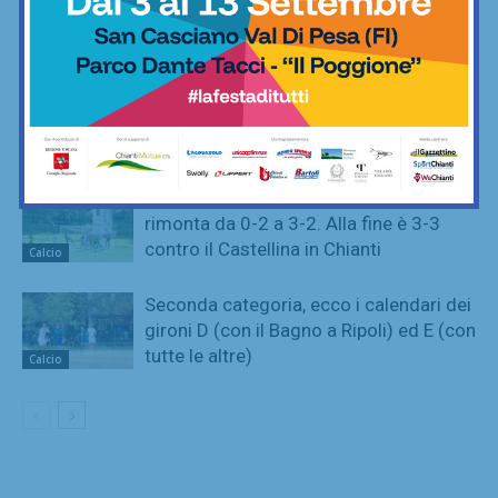
Salsi vale la vittoria nel derby contro il
Castellina in Chianti (1-0)
Calcio
Il 21° Memorial Matteuzzi va alla
Pallamano Tavarnelle: vittoria in finale
su Mugello
Pallamano
Quante emozioni al ‘Nesi’: il Tavarnuzze
rimonta da 0-2 a 3-2. Alla fine è 3-3
contro il Castellina in Chianti
Calcio
Seconda categoria, ecco i calendari dei
gironi D (con il Bagno a Ripoli) ed E (con
tutte le altre)
Calcio