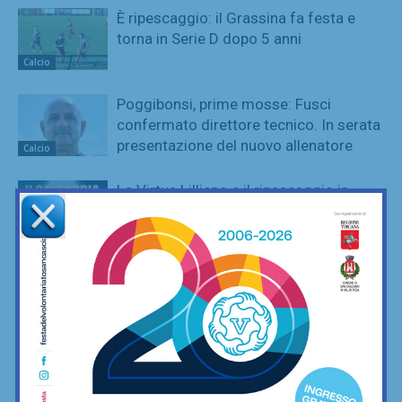
È ripescaggio: il Grassina fa festa e
torna in Serie D dopo 5 anni
Calcio
Poggibonsi, prime mosse: Fusci
confermato direttore tecnico. In serata
presentazione del nuovo allenatore
Calcio
La Virtus Lilliano e il ripescaggio in
Seconda: “Una gioia immensa. Pronti
ad affrontare la nuova avventura”
Calcio
Grassina al lavoro per la stagione
2026/27, sospeso ancora tra due
categorie
Calcio
Sette ripescaggi per la Seconda
Categoria 2026/27: fa festa anche la