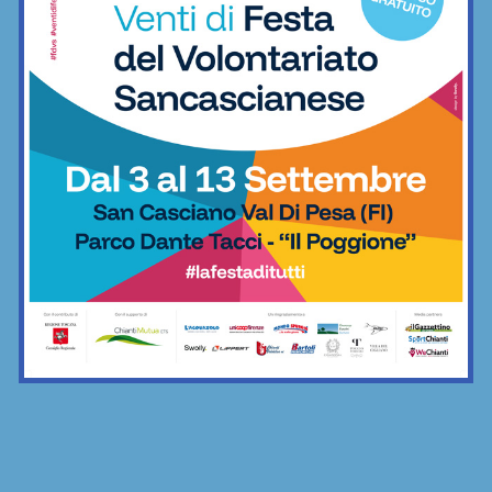
Virtus Lilliano
Calcio
Vittoria il rimonta contro i giovani viola:
2-1 Rondinella nella prima amichevole
Calcio
Serie D, ecco i due passaggi
fondamentali su organici e calendari (e
il Grassina spera…)
Calcio