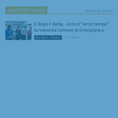
BAR SPORT...CHIANTI
Bar Sport...Chianti
E dopo il derby… ecco il “terzo tempo”:
la merenda comune di Grevigiana e...
17/11/2025
Bar Sport...Chianti