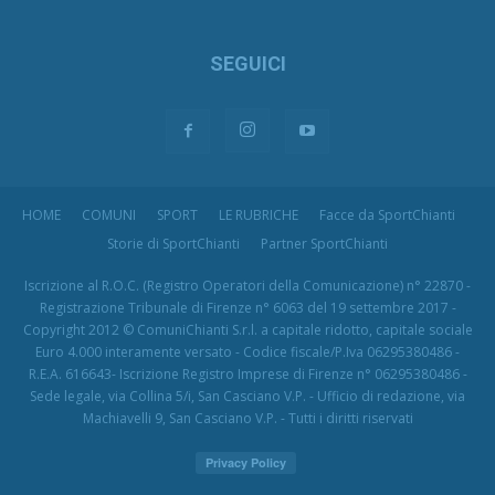
SEGUICI
HOME
COMUNI
SPORT
LE RUBRICHE
Facce da SportChianti
Storie di SportChianti
Partner SportChianti
Iscrizione al R.O.C. (Registro Operatori della Comunicazione) n° 22870 -
Registrazione Tribunale di Firenze n° 6063 del 19 settembre 2017 -
Copyright 2012 © ComuniChianti S.r.l. a capitale ridotto, capitale sociale
Euro 4.000 interamente versato - Codice fiscale/P.Iva 06295380486 -
R.E.A. 616643- Iscrizione Registro Imprese di Firenze n° 06295380486 -
Sede legale, via Collina 5/i, San Casciano V.P. - Ufficio di redazione, via
Machiavelli 9, San Casciano V.P. - Tutti i diritti riservati