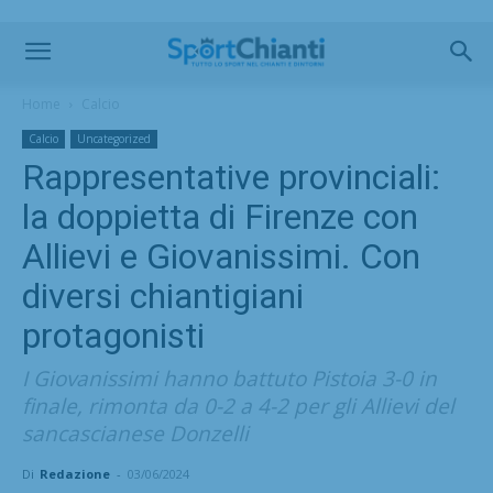
Home
Calcio
Calcio
Uncategorized
Rappresentative provinciali:
la doppietta di Firenze con
Allievi e Giovanissimi. Con
diversi chiantigiani
protagonisti
I Giovanissimi hanno battuto Pistoia 3-0 in
finale, rimonta da 0-2 a 4-2 per gli Allievi del
sancascianese Donzelli
Di
Redazione
-
03/06/2024