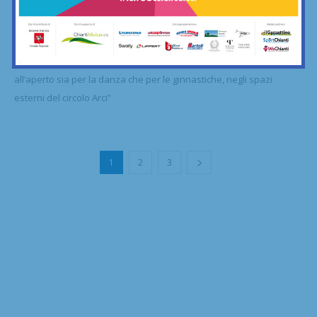
Arcoballando vuol dire resistenza e
creatività: fra attività all’aperto e progetti...
19/04/2021
"Oltre a continuare con le lezioni online, inizieremo quelle
all’aperto sia per la danza che per le ginnastiche, negli spazi
esterni del circolo Arci”
1
2
3