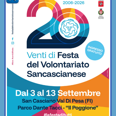
Fitness
Leonardo Corsani: “Il culturismo mi ha
aiutato a trovare l’equilibrio interiore”
26/07/2018
IMPRUNETA - Leonardo Corsani correva in moto da giovanissimo.
Poi un infortunio lo ha messo di fronte a uno dei proverbi molto
spesso più...
Impruneta