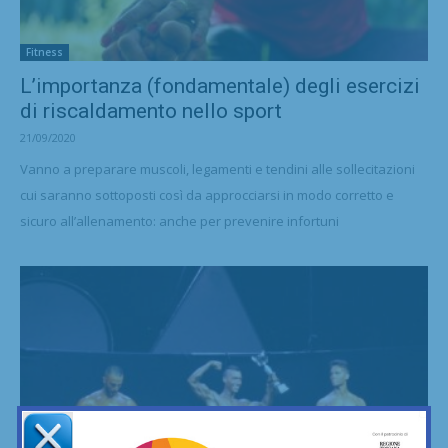
Fitness
L’importanza (fondamentale) degli esercizi
di riscaldamento nello sport
21/09/2020
Vanno a preparare muscoli, legamenti e tendini alle sollecitazioni
cui saranno sottoposti così da approcciarsi in modo corretto e
sicuro all’allenamento: anche per prevenire infortuni