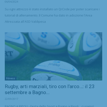
06/04/2024
Su ogni attrezzo è stato installato un QrCode per poter scaricare i
tutorial di allenamento. Il Comune ha dato in adozione l'Area
Attrezzata all'ASD Valdipesa
Fitness
Rugby, arti marziali, tiro con l’arco…: il 23
settembre a Bagno...
22/09/2017
BAGNO A RIPOLI - Festa dello Sport a Bagno a Ripoli... ci siamo!