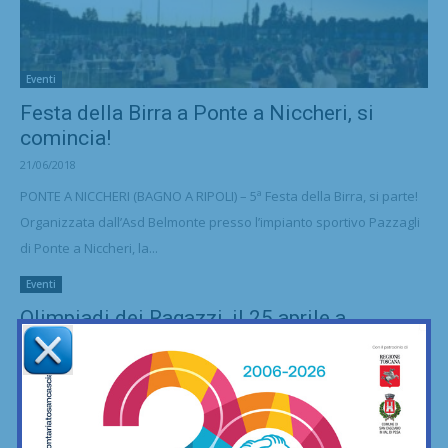
Eventi
Festa della Birra a Ponte a Niccheri, si
comincia!
21/06/2018
PONTE A NICCHERI (BAGNO A RIPOLI) – 5ª Festa della Birra, si parte!
Organizzata dall’Asd Belmonte presso l’impianto sportivo Pazzagli
di Ponte a Niccheri, la...
Eventi
Olimpiadi dei Ragazzi, il 25 aprile a
Grassina la 7ª edizione...
19/04/2018
GRASSINA (BAGNO A RIPOLI) - Sono passati sette anni da quando
fu organizzata la prima edizione delle Olimpiadi dei Ragazzi, a