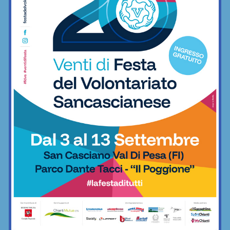
Grassina. Sette anni fa...
Eventi
“Bullismo e disagio giovanile: lo sport una
scuola di vita”, domani...
16/02/2018
FIRENZE - “Bullismo e disagio giovanile: lo sport una scuola di vita”.
Sarà questo il tema del convegno che si svolgerà domani, sabato
17 febbraio...