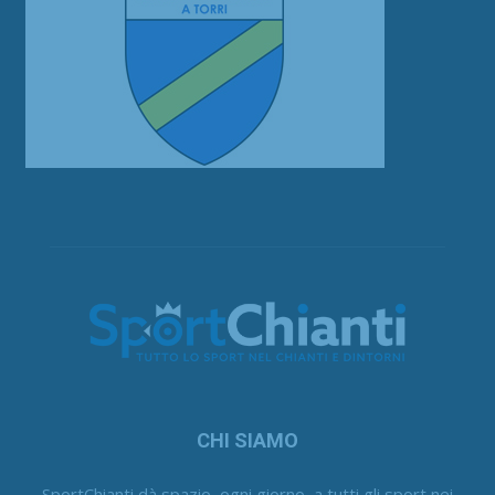
CHI SIAMO
SportChianti dà spazio, ogni giorno, a tutti gli sport nei