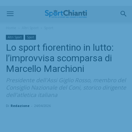
Home
Altri Sport
Sport
Altri Sport
Sport
Lo sport fiorentino in lutto:
l’improvvisa scomparsa di
Marcello Marchioni
Presidente dell'Assi Giglio Rosso, membro del
Consiglio Nazionale del Coni, storico dirigente
dell'atletica italiana
Di
Redazione
-
24/04/2026