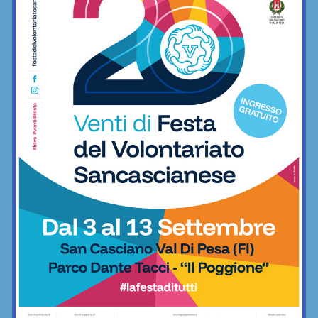
tempi: a 7 giorni dalla guarigione
possibile la nuova visita di idoneità
Sport
Giorgetti: “Coni al lavoro per accorciare
i tempi di ritorno in campo degli atleti
dopo il covid”
Sport
Bettiol e Siragusa, la coppia olimpica
sul parquet del Bernino per spingere la
vaccinazione
Sport
Sabato 18 settembre torna la Festa
dello Sport al Parco urbano di Grassina
Sport
Olimpiadi e Paralimpiadi, sul sito della
Regione una pagina dedicata alla
spedizione toscana
Sport