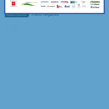
Giani: “Anche la Toscana ha risentito
del blocco dello sport. Ma in modo
meno negativo”
Politica Sportiva