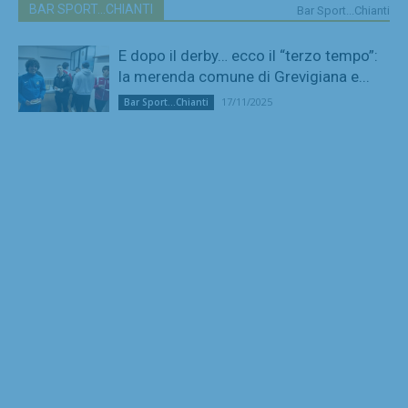
BAR SPORT...CHIANTI
Bar Sport...Chianti
E dopo il derby… ecco il “terzo tempo”:
la merenda comune di Grevigiana e...
17/11/2025
Bar Sport...Chianti