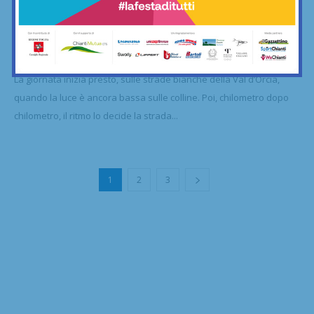
Domenica 31 maggio si torna a Montalcino,
sulle strade dell’Eroica
23/04/2026
La giornata inizia presto, sulle strade bianche della Val d’Orcia,
quando la luce è ancora bassa sulle colline. Poi, chilometro dopo
chilometro, il ritmo lo decide la strada...
1
2
3