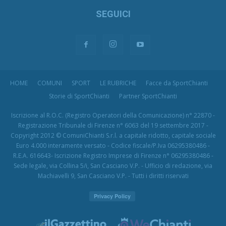
SEGUICI
HOME
COMUNI
SPORT
LE RUBRICHE
Facce da SportChianti
Storie di SportChianti
Partner SportChianti
Iscrizione al R.O.C. (Registro Operatori della Comunicazione) n° 22870 -
Registrazione Tribunale di Firenze n° 6063 del 19 settembre 2017 -
Copyright 2012 © ComuniChianti S.r.l. a capitale ridotto, capitale sociale
Euro 4.000 interamente versato - Codice fiscale/P.Iva 06295380486 -
R.E.A. 616643- Iscrizione Registro Imprese di Firenze n° 06295380486 -
Sede legale, via Collina 5/i, San Casciano V.P. - Ufficio di redazione, via
Machiavelli 9, San Casciano V.P. - Tutti i diritti riservati