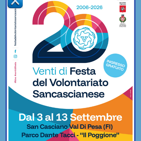
Ciclismo
Sancascianese Ciclismo: “Il nostro grazie
agli sponsor che ci stanno sostenendo”
22/04/2021
"Senza di loro e il loro supporto non avremmo permesso ai nostri
Giovanissimi, Esordienti e Allievi di poter gareggiare, divertirsi e
stare insieme e soprattutto di amare questo sport!"
Ciclismo