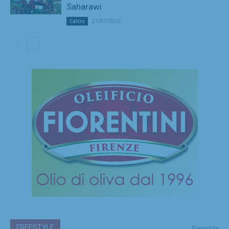
Saharawi
21/07/2026
Calcio
FREESTYLE
Freestyle