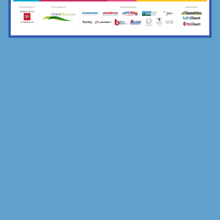
la merenda comune di Grevigiana e...
17/11/2025
Bar Sport...Chianti