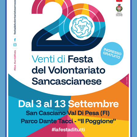
minimo indispensabile
06/12/2022
Freestyle
BAR SPORT...CHIANTI
Bar Sport...Chianti
E dopo il derby… ecco il “terzo tempo”: