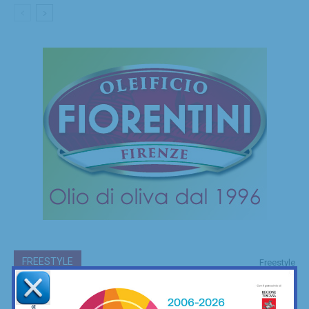
FREESTYLE
Freestyle
Le mie camminate mettendo ai piedi… il