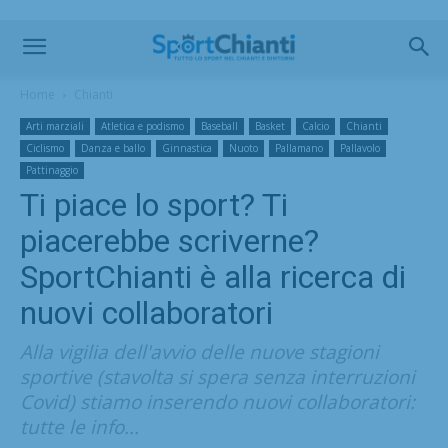
Home
Chianti
Arti marziali
Atletica e podismo
Baseball
Basket
Calcio
Chianti
Ciclismo
Danza e ballo
Ginnastica
Nuoto
Pallamano
Pallavolo
Pattinaggio
Ti piace lo sport? Ti
piacerebbe scriverne?
SportChianti è alla ricerca di
nuovi collaboratori
Alla vigilia dell'avvio delle nuove stagioni
sportive (stavolta si spera senza interruzioni
Covid) stiamo inserendo nuovi collaboratori:
tutte le info...