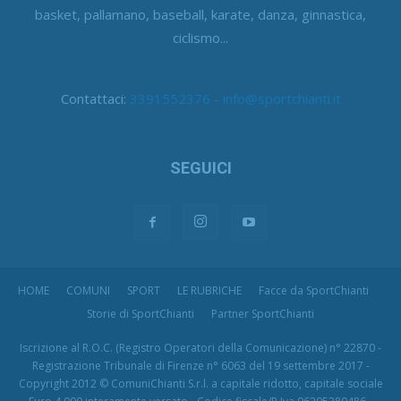
basket, pallamano, baseball, karate, danza, ginnastica,
ciclismo...
Contattaci:
3391552376 - info@sportchianti.it
SEGUICI
HOME
COMUNI
SPORT
LE RUBRICHE
Facce da SportChianti
Storie di SportChianti
Partner SportChianti
Iscrizione al R.O.C. (Registro Operatori della Comunicazione) n° 22870 -
Registrazione Tribunale di Firenze n° 6063 del 19 settembre 2017 -
Copyright 2012 © ComuniChianti S.r.l. a capitale ridotto, capitale sociale