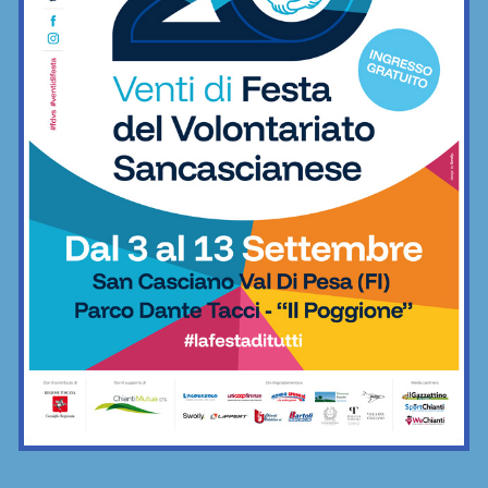
e San Donato Tavarnelle con tre
emiliane, una laziale e una umbra
Calcio
Il Grassina vola in Serie D. E arrivano
subito i complimenti dell’Antella: “Un
prestigioso traguardo”
Calcio
Poggibonsi al lavoro, tra conferme,
ritorni e volti nuovi
Calcio
Adesso è proprio ufficiale: il Grassina
giocherà in Serie D nella prossima
stagione
Calcio