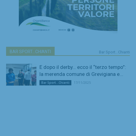
BAR SPORT...CHIANTI
Bar Sport...Chianti
E dopo il derby… ecco il “terzo tempo”:
la merenda comune di Grevigiana e...
17/11/2025
Bar Sport...Chianti