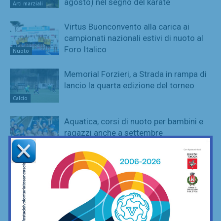
agosto) nel segno del karate
Arti marziali
Virtus Buonconvento alla carica ai
campionati nazionali estivi di nuoto al
Foro Italico
Nuoto
Memorial Forzieri, a Strada in rampa di
lancio la quarta edizione del torneo
Calcio
Aquatica, corsi di nuoto per bambini e
ragazzi anche a settembre
Nuoto
Coppa Italia di Serie D, il Grassina
comincia il 23 agosto contro la
Lucchese
Calcio
Serie D, ecco i gironi 2026/27. Grassina