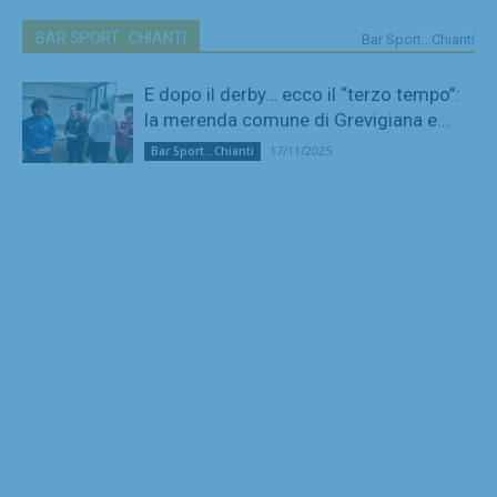
BAR SPORT...CHIANTI
Bar Sport...Chianti
E dopo il derby… ecco il “terzo tempo”:
la merenda comune di Grevigiana e...
17/11/2025
Bar Sport...Chianti