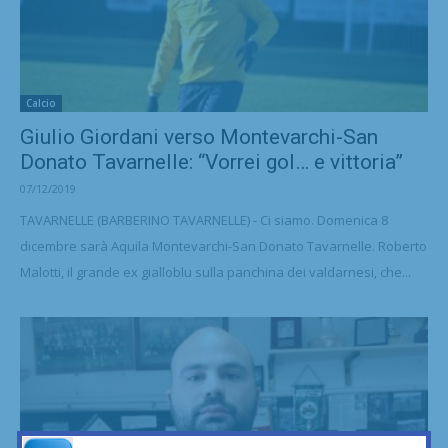
Calcio
Giulio Giordani verso Montevarchi-San
Donato Tavarnelle: “Vorrei gol… e vittoria”
07/12/2019
TAVARNELLE (BARBERINO TAVARNELLE) - Ci siamo. Domenica 8
dicembre sarà Aquila Montevarchi-San Donato Tavarnelle. Roberto
Malotti, il grande ex gialloblu sulla panchina dei valdarnesi, che...