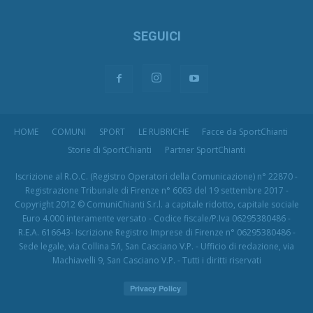
SEGUICI
HOME
COMUNI
SPORT
LE RUBRICHE
Facce da SportChianti
Storie di SportChianti
Partner SportChianti
Iscrizione al R.O.C. (Registro Operatori della Comunicazione) n° 22870 -
Registrazione Tribunale di Firenze n° 6063 del 19 settembre 2017 -
Copyright 2012 © ComuniChianti S.r.l. a capitale ridotto, capitale sociale
Euro 4.000 interamente versato - Codice fiscale/P.Iva 06295380486 -
R.E.A. 616643- Iscrizione Registro Imprese di Firenze n° 06295380486 -
Sede legale, via Collina 5/i, San Casciano V.P. - Ufficio di redazione, via
Machiavelli 9, San Casciano V.P. - Tutti i diritti riservati