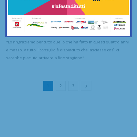
Calcio
San Polo, staffetta alla guida: Marco
Bernacchioni nuovo presidente al posto...
31/01/2022
"Lo ringraziamo per tutto quello che ha fatto in questi quattro anni
e mezzo. A tutto il consiglio è dispiaciuto che lasciasse così: ci
sarebbe piaciuto arrivare a fine stagione"
1
2
3