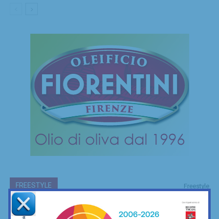
FREESTYLE
Freestyle
Le mie camminate mettendo ai piedi… il