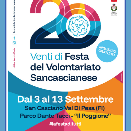
minimo indispensabile
06/12/2022
Freestyle
BAR SPORT...CHIANTI
Bar Sport...Chianti
E dopo il derby… ecco il “terzo tempo”: