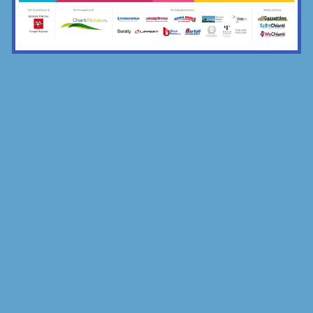
la merenda comune di Grevigiana e...
17/11/2025
Bar Sport...Chianti