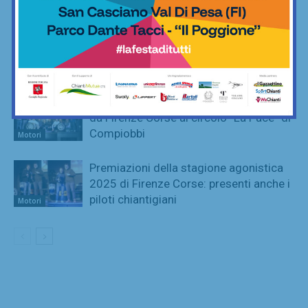
50 anni della gara
Motori
Domenica 19 aprile il raduno di auto
storiche con prove di abilità “Sulle
sponde delle Gualchiere”
Motori
Piloti e navigatori, i top 2025 premiati
da Firenze Corse al circolo “La Pace” di
Compiobbi
Motori
Premiazioni della stagione agonistica
2025 di Firenze Corse: presenti anche i
piloti chiantigiani
Motori