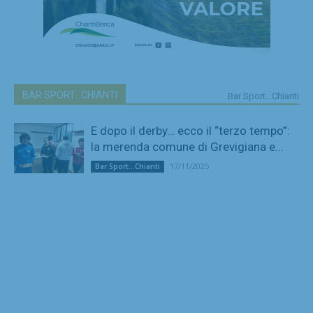
BAR SPORT...CHIANTI
Bar Sport...Chianti
E dopo il derby… ecco il “terzo tempo”:
la merenda comune di Grevigiana e...
17/11/2025
Bar Sport...Chianti