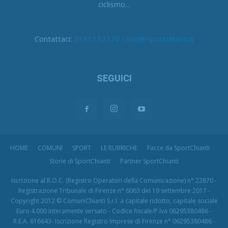
ciclismo...
Contattaci:
3391552376 - info@sportchianti.it
SEGUICI
HOME
COMUNI
SPORT
LE RUBRICHE
Facce da SportChianti
Storie di SportChianti
Partner SportChianti
Iscrizione al R.O.C. (Registro Operatori della Comunicazione) n° 22870 -
Registrazione Tribunale di Firenze n° 6063 del 19 settembre 2017 -
Copyright 2012 © ComuniChianti S.r.l. a capitale ridotto, capitale sociale
Euro 4.000 interamente versato - Codice fiscale/P.Iva 06295380486 -
R.E.A. 616643- Iscrizione Registro Imprese di Firenze n° 06295380486 -