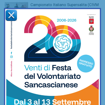
Campionato Italiano Supersalita (CIVM
Nord), strepitoso Torsellini al 55°
Trofeo Vallecamonica
Motori
A Firenze, dal 24 maggio, la mostra “Gli
scultori della velocità” e il sogno di
Leonardo da Vinci
Motori
Cinque chiantigiani alla cronoscalata
della Consuma: ecco come… sono
andati
Motori
Campionato Italiano Velocità Montagna
Nord Sud: super Mirko Torsellini alla
Coppa della Consuma
Motori
Valdelsa Classic Motor Club
protagonista al Trofeo Maremma, nei