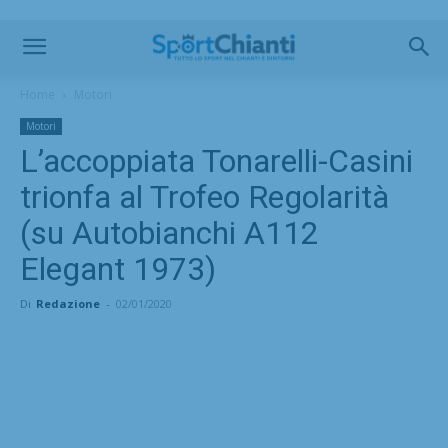
Home
Motori
Motori
L’accoppiata Tonarelli-Casini
trionfa al Trofeo Regolarità
(su Autobianchi A112
Elegant 1973)
Di
Redazione
-
02/01/2020