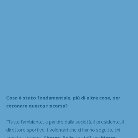
Cosa è stato fondamentale, più di altre cose, per
coronare questa rincorsa?
“Tutto l’ambiente, a partire dalla società, il presidente, il
direttore sportivo. I volontari che ci hanno seguito, chi
gravita al campo,
Checco
,
Bulio
, lo staff con
Marco