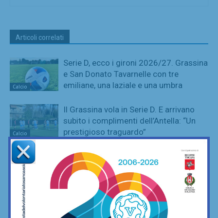
Articoli correlati
Serie D, ecco i gironi 2026/27. Grassina
e San Donato Tavarnelle con tre
emiliane, una laziale e una umbra
Calcio
Il Grassina vola in Serie D. E arrivano
subito i complimenti dell’Antella: “Un
prestigioso traguardo”
Calcio
Poggibonsi al lavoro, tra conferme,
ritorni e volti nuovi
Calcio
Adesso è proprio ufficiale: il Grassina
giocherà in Serie D nella prossima