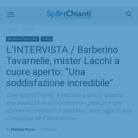
Home
Calcio
Barberino Tavarnelle
Calcio
L’INTERVISTA / Barberino
Tavarnelle, mister Lacchi a
cuore aperto: “Una
soddisfazione incredibile”
Con SportChianti, il tecnico arancio bianco
blu analizza la straordinaria cavalcata che
domenica scorsa ha portato i suoi ragazzi alla
conquista dell'Eccellenza
Di
Matteo Pucci
-
12/06/2026