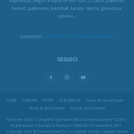
Impruneta, Bagno a Ripoli (e non solo...). Calcio, pallavolo,
basket, pallamano, baseball, karate, danza, ginnastica,
ciclismo...
Contattaci:
3391552376 - info@sportchianti.it
SEGUICI
HOME
COMUNI
SPORT
LE RUBRICHE
Facce da SportChianti
Storie di SportChianti
Partner SportChianti
Iscrizione al R.O.C. (Registro Operatori della Comunicazione) n° 22870 -
Registrazione Tribunale di Firenze n° 6063 del 19 settembre 2017 -
Copyright 2012 © ComuniChianti S.r.l. a capitale ridotto, capitale sociale