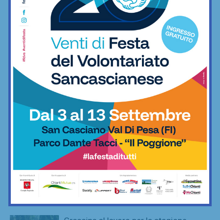
stagione
Calcio
Poggibonsi, il nuovo allenatore per
l’Eccellenza è Marco Guidi
Calcio
È ripescaggio: il Grassina fa festa e
torna in Serie D dopo 5 anni
Calcio
Poggibonsi, prime mosse: Fusci
confermato direttore tecnico. In serata
presentazione del nuovo allenatore
Calcio
La Virtus Lilliano e il ripescaggio in
Seconda: “Una gioia immensa. Pronti
ad affrontare la nuova avventura”
Calcio