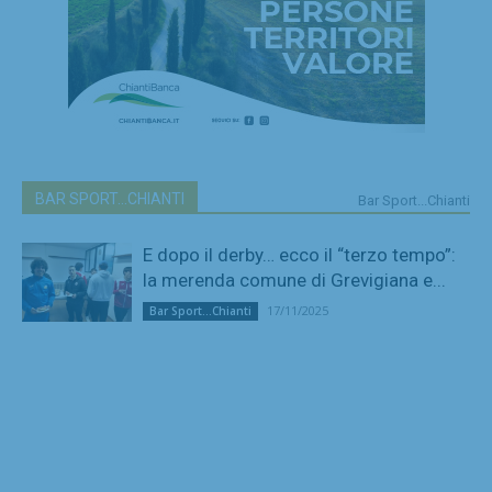
BAR SPORT...CHIANTI
Bar Sport...Chianti
E dopo il derby… ecco il “terzo tempo”:
la merenda comune di Grevigiana e...
17/11/2025
Bar Sport...Chianti