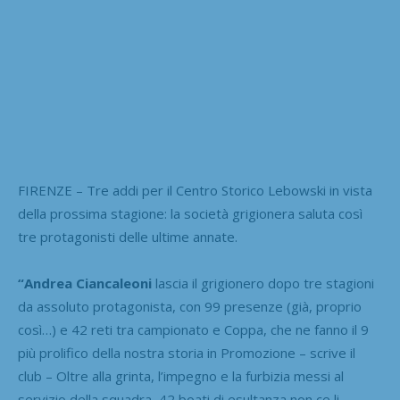
FIRENZE – Tre addi per il Centro Storico Lebowski in vista
della prossima stagione: la società grigionera saluta così
tre protagonisti delle ultime annate.
“Andrea Ciancaleoni
lascia il grigionero dopo tre stagioni
da assoluto protagonista, con 99 presenze (già, proprio
così…) e 42 reti tra campionato e Coppa, che ne fanno il 9
più prolifico della nostra storia in Promozione – scrive il
club – Oltre alla grinta, l’impegno e la furbizia messi al
servizio della squadra, 42 boati di esultanza non ce li