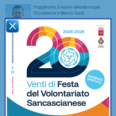
Poggibonsi, il nuovo allenatore per
l’Eccellenza è Marco Guidi
Calcio
È ripescaggio: il Grassina fa festa e
torna in Serie D dopo 5 anni
Calcio
Poggibonsi, prime mosse: Fusci
confermato direttore tecnico. In serata
presentazione del nuovo allenatore
Calcio
La Virtus Lilliano e il ripescaggio in
Seconda: “Una gioia immensa. Pronti
ad affrontare la nuova avventura”
Calcio