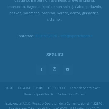
Casciano, Barberino Tavarnelle, Greve in Chianti,
Impruneta, Bagno a Ripoli (e non solo...). Calcio, pallavolo,
basket, pallamano, baseball, karate, danza, ginnastica,
ciclismo...
Contattaci:
3391552376 - info@sportchianti.it
SEGUICI
HOME
COMUNI
SPORT
LE RUBRICHE
Facce da SportChianti
Storie di SportChianti
Partner SportChianti
Iscrizione al R.O.C. (Registro Operatori della Comunicazione) n° 22870 -
Registrazione Tribunale di Firenze n° 6063 del 19 settembre 2017 -