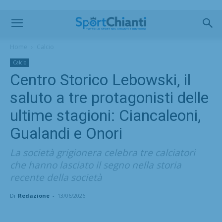
Home
Calcio
Calcio
Centro Storico Lebowski, il
saluto a tre protagonisti delle
ultime stagioni: Ciancaleoni,
Gualandi e Onori
La società grigionera celebra tre calciatori
che hanno lasciato il segno nella storia
recente della società
Di
Redazione
-
13/06/2026