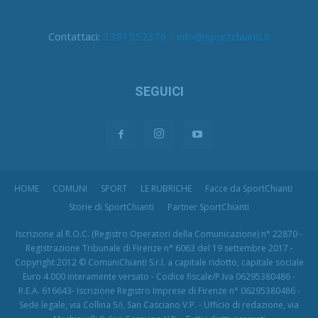
Contattaci:
3391552376 - info@sportchianti.it
SEGUICI
HOME
COMUNI
SPORT
LE RUBRICHE
Facce da SportChianti
Storie di SportChianti
Partner SportChianti
Iscrizione al R.O.C. (Registro Operatori della Comunicazione) n° 22870 -
Registrazione Tribunale di Firenze n° 6063 del 19 settembre 2017 -
Copyright 2012 © ComuniChianti S.r.l. a capitale ridotto, capitale sociale
Euro 4.000 interamente versato - Codice fiscale/P.Iva 06295380486 -
R.E.A. 616643- Iscrizione Registro Imprese di Firenze n° 06295380486 -
Sede legale, via Collina 5/i, San Casciano V.P. - Ufficio di redazione, via