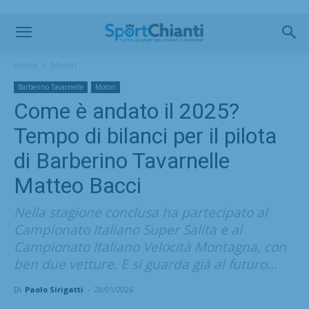
Home
Motori
Barberino Tavarnelle
Motori
Come è andato il 2025?
Tempo di bilanci per il pilota
di Barberino Tavarnelle
Matteo Bacci
Nella stagione conclusa ha partecipato al
Campionato Italiano Super Salita e al
Campionato Italiano Velocità Montagna, con
ben due vetture. E si guarda già al futuro...
Di
Paolo Sirigatti
-
28/01/2026