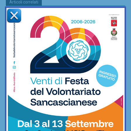
Articoli correlati
Coppa Italia di Serie D, il Grassina
comincia il 23 agosto contro la
Lucchese
Calcio
Serie D, ecco i gironi 2026/27. Grassina
e San Donato Tavarnelle con tre
emiliane, una laziale e una umbra
Calcio
Serie D, ecco i due passaggi
fondamentali su organici e calendari (e
il Grassina spera…)
Calcio
Il San Donato Tavarnelle vince la sua
prima amichevole: 2-1 in rimonta
contro il Grosseto di Indiani
Calcio
Neri Valiante: la Libertas Barberino