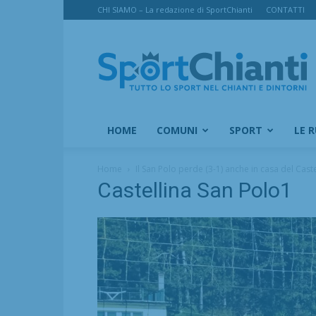
CHI SIAMO – La redazione di SportChianti
CONTATTI
SportChianti
HOME
COMUNI
SPORT
LE 
Home
Il San Polo perde (3-1) anche in casa del Caste
Castellina San Polo1