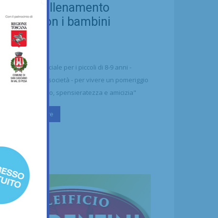
ellezza: allenamento
nsieme con i bambini
aharawi
21/07/2026
alcio
n'occasione speciale per i piccoli di 8-9 anni -
ttolineano dalla società - per vivere un pomeriggio
 puro divertimento, spensieratezza e amicizia"
Continua a leggere