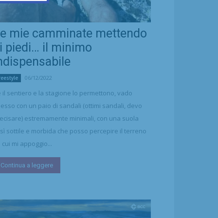
e mie camminate mettendo
i piedi… il minimo
ndispensabile
06/12/2022
reestyle
 il sentiero e la stagione lo permettono, vado
esso con un paio di sandali (ottimi sandali, devo
ecisare) estremamente minimali, con una suola
sì sottile e morbida che posso percepire il terreno
 cui mi appoggio...
Continua a leggere