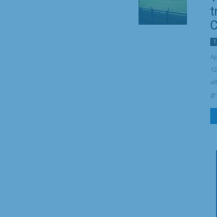
t
C
T
Ap
12
al
gr