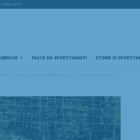
PUBBLICITA’
RUBRICHE
FACCE DA SPORTCHIANTI
STORIE DI SPORTCH
llina in Chianti: e precipita sempre più giù
Castellina San Polo1