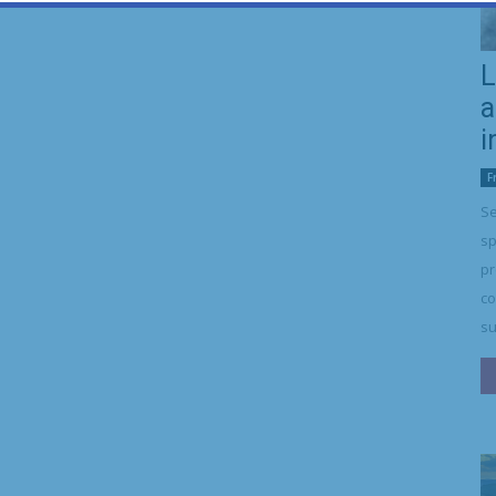
L
a
i
F
Se
sp
pr
co
su