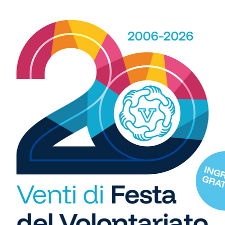
b
i
S
C
"U
so
di