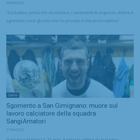
29/04/2023
"Da babbo, prima che da sindaco, i sentimenti di angoscia, dolore e
sgomento sono gli unici che ho provato e che provo tuttora"
Calcio
Sgomento a San Gimignano: muore sul
lavoro calciatore della squadra
SangiAmatori
27/04/2023
Francesco Mannozzi, 31 anni, è rimasto vittima di un tragico