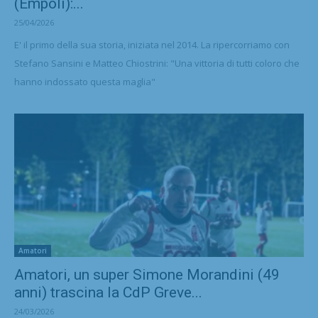
(Empoli):...
25/04/2026
E' il primo della sua storia, iniziata nel 2014. La ripercorriamo con
Stefano Sansini e Matteo Chiostrini: "Una vittoria di tutti coloro che
hanno indossato questa maglia"
Amatori
Amatori, un super Simone Morandini (49
anni) trascina la CdP Greve...
24/03/2026