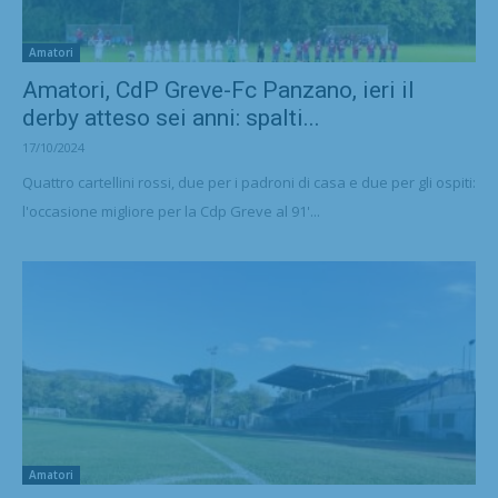
Amatori
Amatori, CdP Greve-Fc Panzano, ieri il
derby atteso sei anni: spalti...
17/10/2024
Quattro cartellini rossi, due per i padroni di casa e due per gli ospiti:
l'occasione migliore per la Cdp Greve al 91'...
Amatori