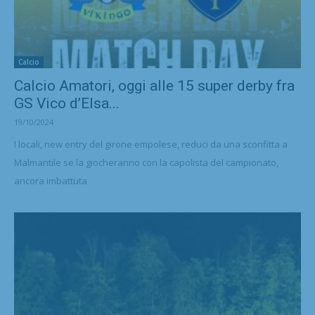
Calcio
Calcio Amatori, oggi alle 15 super derby fra
GS Vico d’Elsa...
19/10/2024
I locali, new entry del girone empolese, reduci da una sconfitta a
Malmantile se la giocheranno con la capolista del campionato,
ancora imbattuta