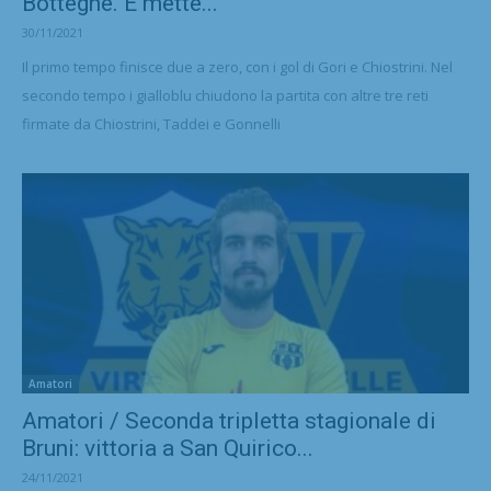
Botteghe. E mette...
30/11/2021
Il primo tempo finisce due a zero, con i gol di Gori e Chiostrini. Nel
secondo tempo i gialloblu chiudono la partita con altre tre reti
firmate da Chiostrini, Taddei e Gonnelli
Amatori
Amatori / Seconda tripletta stagionale di
Bruni: vittoria a San Quirico...
24/11/2021