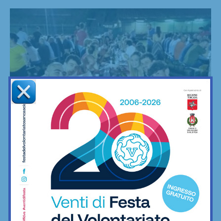
Calcio
La ciccia? A Panzano la si mangia anche… a
centrocampo. Torna...
24/06/2024
Venerdì 28 giugno dalle 20, sul terreno di gioco la squadra
amatoriale del paese torna con il grande appuntamento annuale
fatto di gusto, convivialità e... raccolta fondi