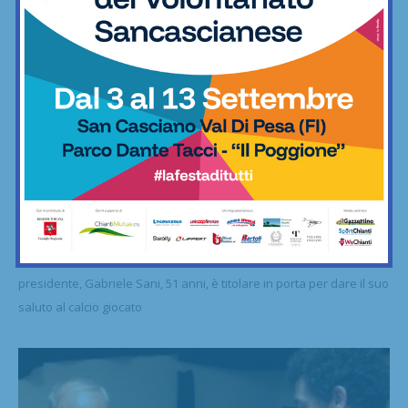
Amatori
Calcio, amatori Montefiridolfi, ieri partita
speciale: dopo 12 anni dice addio...
19/05/2024
Ultima partita per "Sturide" in panchina. Nel giorno in cui il
presidente, Gabriele Sani, 51 anni, è titolare in porta per dare il suo
saluto al calcio giocato