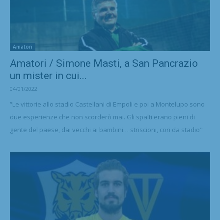
Amatori
Amatori / Simone Masti, a San Pancrazio
un mister in cui...
04/01/2022
“Le vittorie allo stadio Castellani di Empoli e poi a Montelupo sono
due esperienze che non scorderò mai. Gli spalti erano pieni di
gente del paese, dai vecchi ai bambini… striscioni, cori da stadio"