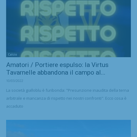
Calcio
Amatori / Portiere espulso: la Virtus
Tavarnelle abbandona il campo al...
10/03/2022
La società gialloblu è furibonda: "Presunzione inaudita della terna
arbitrale e mancanza di rispetto nei nostri confronti". Ecco cosa è
accaduto