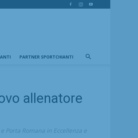
IANTI
PARTNER SPORTCHIANTI
uovo allenatore
o e Porta Romana in Eccellenza e