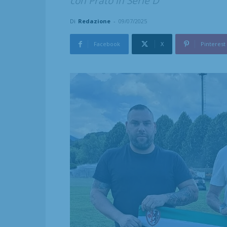
con Prato in Serie D
Di
Redazione
-
09/07/2025
Facebook
X
Pinterest