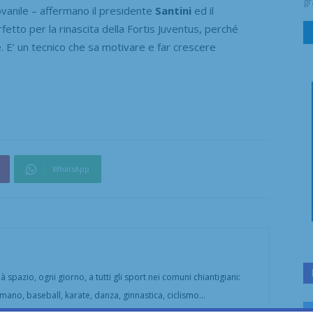
gr
ovanile – affermano il presidente
Santini
ed il
erfetto per la rinascita della Fortis Juventus, perché
. E’ un tecnico che sa motivare e far crescere
WhatsApp
 spazio, ogni giorno, a tutti gli sport nei comuni chiantigiani:
amano, baseball, karate, danza, ginnastica, ciclismo...