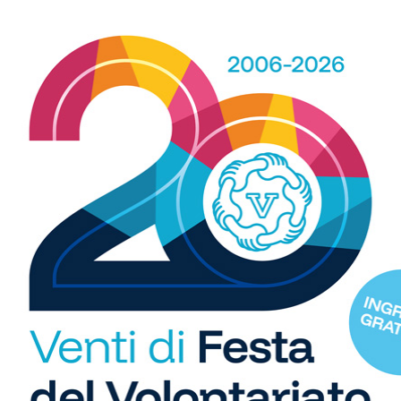
R
b
Calcio
ola in Serie D. E arrivano
Poggibonsi al lavoro, tra conferme,
i
plimenti dell’Antella: “Un
ritorni e volti nuovi
S
 traguardo”
C
"U
so
di