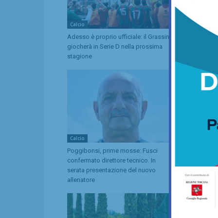
Calcio
Calcio
Adesso è proprio ufficiale: il Grassina
Poggibonsi, 
giocherà in Serie D nella prossima
l’Eccellenza
stagione
Calcio
Calcio
Poggibonsi, prime mosse: Fusci
La Virtus Lil
confermato direttore tecnico. In
Seconda: “U
serata presentazione del nuovo
ad affrontar
allenatore