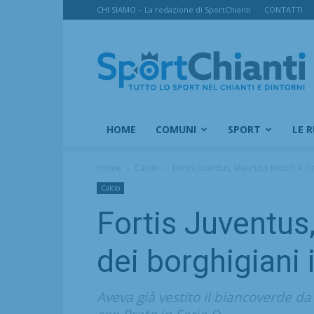
CHI SIAMO – La redazione di SportChianti
CONTATTI
SportChianti
HOME
COMUNI
SPORT
LE 
Home
Calcio
Fortis Juventus, Maurizio Ridolfi è 
Calcio
Fortis Juventus,
dei borghigiani
Aveva già vestito il biancoverde d