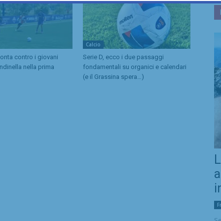
Calcio
imonta contro i giovani
Serie D, ecco i due passaggi
ondinella nella prima
fondamentali su organici e calendari
(e il Grassina spera…)
L
a
i
F
Se