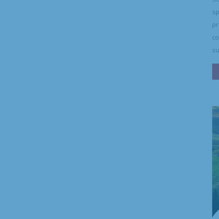
sp
pr
co
su