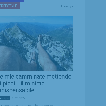
FREESTYLE
Freestyle
e mie camminate mettendo
i piedi… il minimo
ndispensabile
06/12/2022
reestyle
 il sentiero e la stagione lo permettono, vado