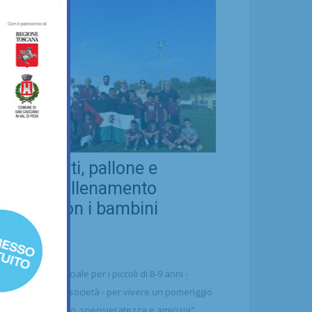
eal Chianti, pallone e
ellezza: allenamento
nsieme con i bambini
aharawi
21/07/2026
alcio
n'occasione speciale per i piccoli di 8-9 anni -
ttolineano dalla società - per vivere un pomeriggio
 puro divertimento, spensieratezza e amicizia"