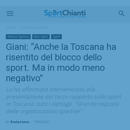
Home
Politica Sportiva
Politica Sportiva
Altri Sport
Sport
Giani: “Anche la Toscana ha
risentito del blocco dello
sport. Ma in modo meno
negativo”
Lo ha affermato intervenendo alla
presentazione del terzo rapporto sullo sport
in Toscana: tutti i dettagli. "Grande risposta
delle organizzazioni sportive"
Di
Redazione
-
19/05/2021