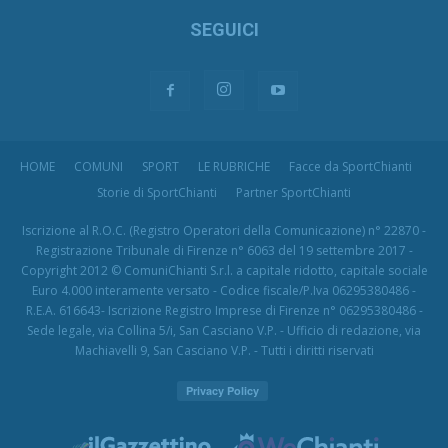
SEGUICI
HOME
COMUNI
SPORT
LE RUBRICHE
Facce da SportChianti
Storie di SportChianti
Partner SportChianti
Iscrizione al R.O.C. (Registro Operatori della Comunicazione) n° 22870 -
Registrazione Tribunale di Firenze n° 6063 del 19 settembre 2017 -
Copyright 2012 © ComuniChianti S.r.l. a capitale ridotto, capitale sociale
Euro 4.000 interamente versato - Codice fiscale/P.Iva 06295380486 -
R.E.A. 616643- Iscrizione Registro Imprese di Firenze n° 06295380486 -
Sede legale, via Collina 5/i, San Casciano V.P. - Ufficio di redazione, via
Machiavelli 9, San Casciano V.P. - Tutti i diritti riservati