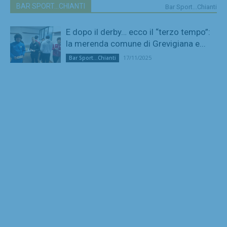
BAR SPORT...CHIANTI
Bar Sport...Chianti
E dopo il derby… ecco il “terzo tempo”:
la merenda comune di Grevigiana e...
17/11/2025
Bar Sport...Chianti