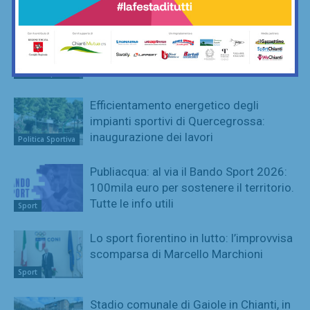
Pignotti stoppa tutti
Calcio
Brigate Rossoverdi, nota durissima
sulla possibilità di collaborazione fra
Grassina e Antella
Politica Sportiva
Efficientamento energetico degli
impianti sportivi di Quercegrossa:
inaugurazione dei lavori
Politica Sportiva
Publiacqua: al via il Bando Sport 2026:
100mila euro per sostenere il territorio.
Tutte le info utili
Sport
Lo sport fiorentino in lutto: l’improvvisa
scomparsa di Marcello Marchioni
Sport
Stadio comunale di Gaiole in Chianti, in