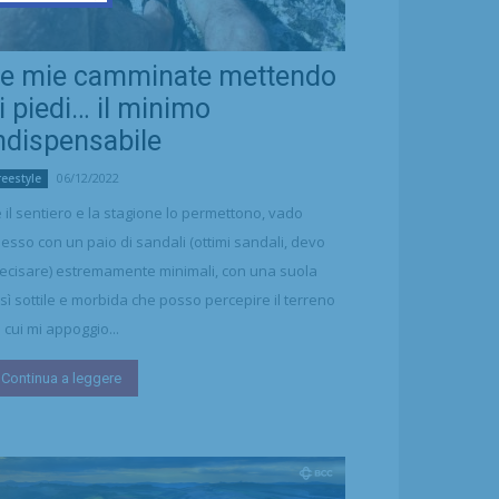
e mie camminate mettendo
i piedi… il minimo
ndispensabile
06/12/2022
reestyle
 il sentiero e la stagione lo permettono, vado
esso con un paio di sandali (ottimi sandali, devo
ecisare) estremamente minimali, con una suola
sì sottile e morbida che posso percepire il terreno
 cui mi appoggio...
Continua a leggere