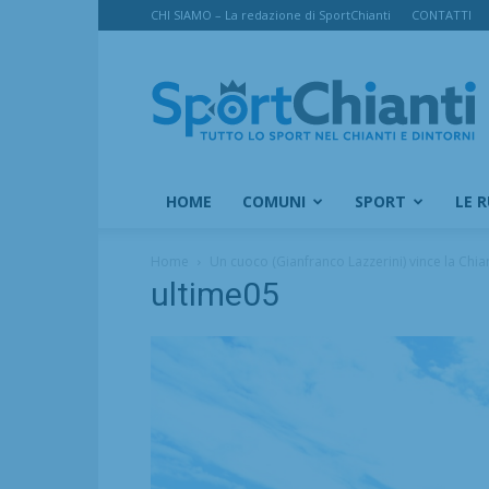
CHI SIAMO – La redazione di SportChianti
CONTATTI
SportChianti
HOME
COMUNI
SPORT
LE 
Home
Un cuoco (Gianfranco Lazzerini) vince la Chia
ultime05