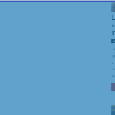
L
a
i
F
Se
sp
pr
co
su