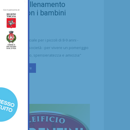
ellezza: allenamento
nsieme con i bambini
aharawi
21/07/2026
alcio
n'occasione speciale per i piccoli di 8-9 anni -
ttolineano dalla società - per vivere un pomeriggio
 puro divertimento, spensieratezza e amicizia"
Continua a leggere