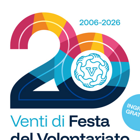
b
i
S
C
"U
so
di