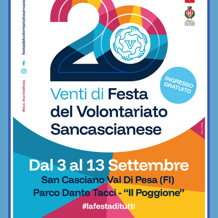
minimo indispensabile
06/12/2022
Freestyle
BAR SPORT...CHIANTI
Bar Sport...Chianti
E dopo il derby… ecco il “terzo tempo”: