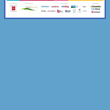
la merenda comune di Grevigiana e...
17/11/2025
Bar Sport...Chianti