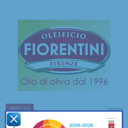
FREESTYLE
Freestyle
Le mie camminate mettendo ai piedi… il