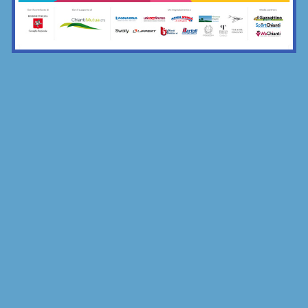
la merenda comune di Grevigiana e...
17/11/2025
Bar Sport...Chianti