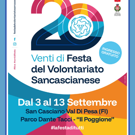
minimo indispensabile
06/12/2022
Freestyle
BAR SPORT...CHIANTI
Bar Sport...Chianti
E dopo il derby… ecco il “terzo tempo”: