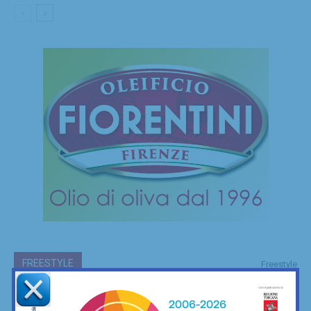
FREESTYLE
Freestyle
Le mie camminate mettendo ai piedi… il