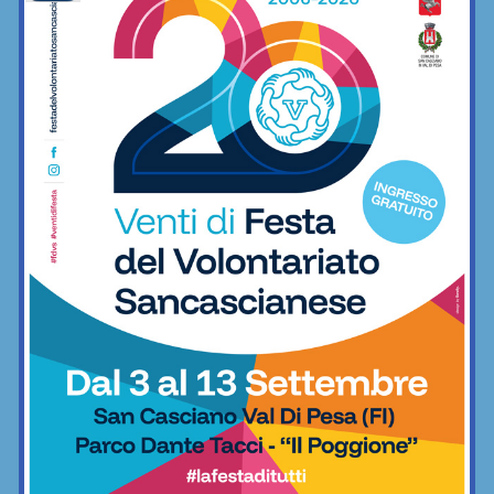
È ripescaggio: il Grassina fa festa e
torna in Serie D dopo 5 anni
Calcio
San Polo, un Niccolò Nocentini in più…
nel motore: altro nuovo acquisto
Calcio
Poggibonsi, prime mosse: Fusci
confermato direttore tecnico. In serata
presentazione del nuovo allenatore
Calcio
La Virtus Lilliano e il ripescaggio in
Seconda: “Una gioia immensa. Pronti
ad affrontare la nuova avventura”
Calcio
Grassina al lavoro per la stagione
2026/27, sospeso ancora tra due