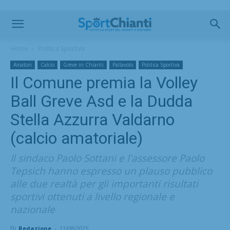
Home
Politica Sportiva
Amatori
Calcio
Greve in Chianti
Pallavolo
Politica Sportiva
Il Comune premia la Volley
Ball Greve Asd e la Dudda
Stella Azzurra Valdarno
(calcio amatoriale)
Il sindaco Paolo Sottani e l'assessore Paolo
Tepsich hanno espresso un plauso pubblico
alle due realtà per gli importanti risultati
sportivi ottenuti a livello regionale e
nazionale
Di
Redazione
-
11/08/2025