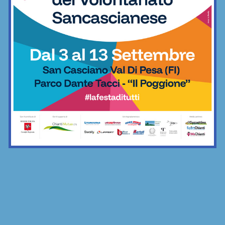
Calcio
L’INTERVISTA / San Polo, tre voci unite
verso la sfida contro...
01/05/2026
1
2
3