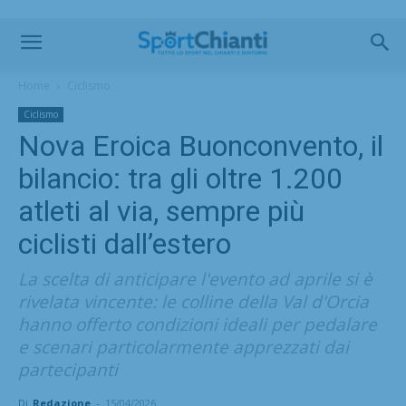
Home
Ciclismo
Ciclismo
Nova Eroica Buonconvento, il
bilancio: tra gli oltre 1.200
atleti al via, sempre più
ciclisti dall’estero
La scelta di anticipare l'evento ad aprile si è
rivelata vincente: le colline della Val d'Orcia
hanno offerto condizioni ideali per pedalare
e scenari particolarmente apprezzati dai
partecipanti
Di
Redazione
-
15/04/2026