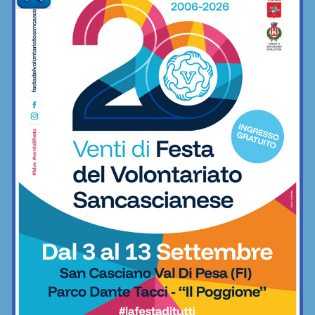
Ricordando “Ginettaccio”,
appuntamento con la 77esima Coppa 6
Martiri
Ciclismo
L’Eroica 2026: il 3 e 4 ottobre torna a
Gaiole in Chianti l’appuntamento con le
strade bianche più belle del mondo
Ciclismo
Eroica Montalcino: la decima edizione
ha registrato la più alta presenza
straniera degli ultimi anni
Ciclismo
Chianti Classic, il 2 giugno torna a
Castelnuovo Berardenga la storica
cicloturistica tra le Strade di Siena
Ciclismo
“Sterro Appalla”, tre giorni di bici-gravel
nel cuore del Chianti fiorentino