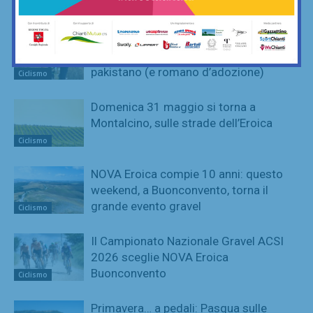
Ciclismo
Le storie di chi non ha mai mancato
Eroica Montalcino: come Daud Khan,
pakistano (e romano d’adozione)
Ciclismo
Domenica 31 maggio si torna a
Montalcino, sulle strade dell’Eroica
Ciclismo
NOVA Eroica compie 10 anni: questo
weekend, a Buonconvento, torna il
grande evento gravel
Ciclismo
Il Campionato Nazionale Gravel ACSI
2026 sceglie NOVA Eroica
Buonconvento
Ciclismo
Primavera… a pedali: Pasqua sulle