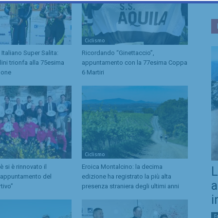
Ciclismo
taliano Super Salita:
Ricordando “Ginettaccio”,
lini trionfa alla 75esima
appuntamento con la 77esima Coppa
done
6 Martiri
Ciclismo
si è rinnovato il
Eroica Montalcino: la decima
L
e appuntamento del
edizione ha registrato la più alta
a
tivo”
presenza straniera degli ultimi anni
i
F