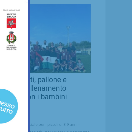
eal Chianti, pallone e
ellezza: allenamento
nsieme con i bambini
aharawi
21/07/2026
alcio
n'occasione speciale per i piccoli di 8-9 anni -