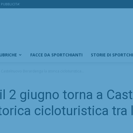
PUBBLICITA’
RUBRICHE
FACCE DA SPORTCHIANTI
STORIE DI SPORTCH
a Castelnuovo Berardenga la storica cicloturistica...
 il 2 giugno torna a Ca
orica cicloturistica tra 