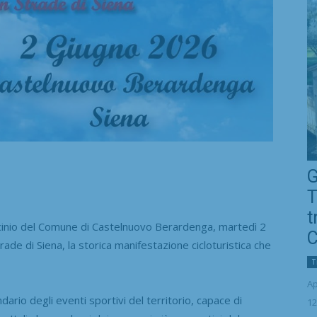
G
T
t
io del Comune di Castelnuovo Berardenga, martedì 2
C
trade di Siena, la storica manifestazione cicloturistica che
T
Ap
rio degli eventi sportivi del territorio, capace di
12