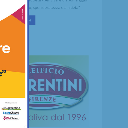
ttolineano dalla società - per vivere un pomeriggio
 puro divertimento, spensieratezza e amicizia"
Continua a leggere