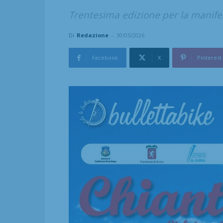
Trentesima edizione per la manifes
Di
Redazione
-
30/05/2026
Facebook
X
Pinterest