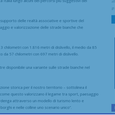
 Italia lungo alcuni dei percorsi più suggestivi del
al
gr
il supporto delle realtà associative e sportive del
saggio e valorizzazione delle strade bianche che
13 chilometri con 1.816 metri di dislivello, il medio da 85
rto da 57 chilometri con 697 metri di dislivello.
tre disponibile una variante sulle strade bianche nel
one storica per il nostro territorio – sottolinea il
come questo valorizzano il legame tra sport, paesaggio
enga attraverso un modello di turismo lento e
borghi e nelle colline uno scenario unico”.