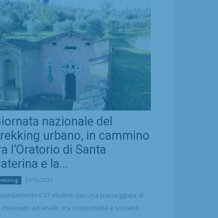
iornata nazionale del
rekking urbano, in cammino
ra l’Oratorio di Santa
aterina e la...
27/10/2025
rekking
puntamento il 31 ottobre con una passeggiata di
 chilometri ad anello, tra sostenibilità e socialità