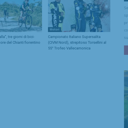
Se
sp
pr
Motori
co
la”, tre giorni di bici-
Campionato Italiano Supersalita
su
ore del Chianti fiorentino
(CIVM Nord), strepitoso Torsellini al
55° Trofeo Vallecamonica