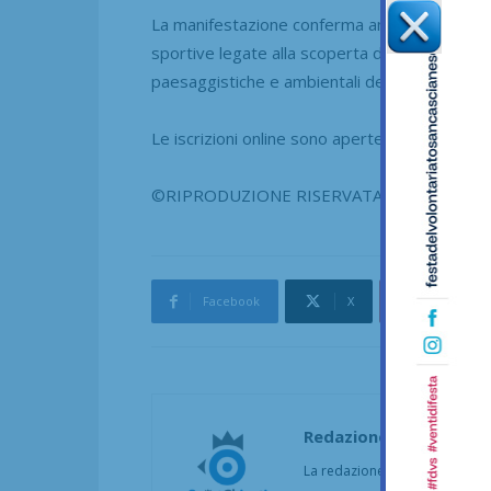
La manifestazione conferma anche il crescente
sportive legate alla scoperta del territorio,
paesaggistiche e ambientali del Chianti.
Le iscrizioni online sono aperte fino al 31 ma
©RIPRODUZIONE RISERVATA
Facebook
X
Pinterest
Redazione
La redazione di SportChianti dà