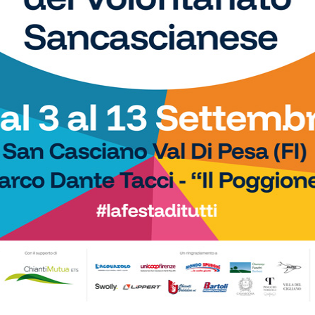
so
amano, baseball, karate, danza, ginnastica, ciclismo...
di
rtChianti
Motori
i”, quattro vite: il
Campionato Italiano Super Salita:
L’Eroica attraverso le
Mirko Torsellini alla 61esima “Rieti
nali
Terminillo”