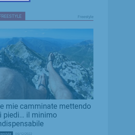
FREESTYLE
Freestyle
e mie camminate mettendo
i piedi… il minimo
ndispensabile
06/12/2022
reestyle