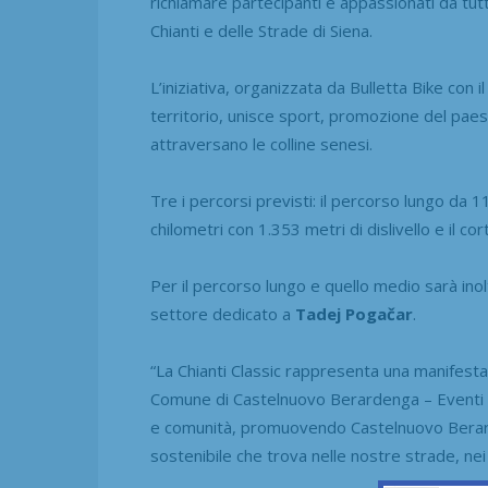
richiamare partecipanti e appassionati da tutta
Chianti e delle Strade di Siena.
L’iniziativa, organizzata da Bulletta Bike con 
territorio, unisce sport, promozione del pae
attraversano le colline senesi.
Tre i percorsi previsti: il percorso lungo da 1
chilometri con 1.353 metri di dislivello e il co
Per il percorso lungo e quello medio sarà inol
settore dedicato a
Tadej Pogačar
.
“La Chianti Classic rappresenta una manifestazi
Comune di Castelnuovo Berardenga – Eventi 
e comunità, promuovendo Castelnuovo Berard
sostenibile che trova nelle nostre strade, nei 