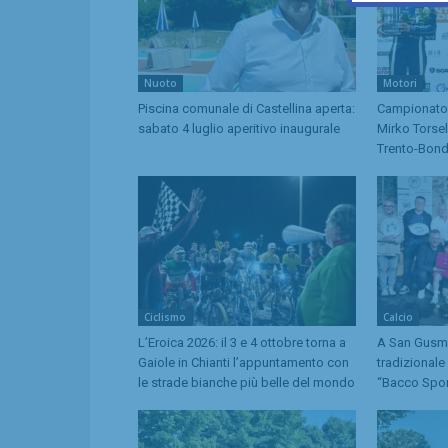
Nuoto
Motori
Piscina comunale di Castellina aperta:
Campionato I
sabato 4 luglio aperitivo inaugurale
Mirko Torsel
Trento-Bon
Ciclismo
Calcio
L’Eroica 2026: il 3 e 4 ottobre torna a
A San Gusmè 
Gaiole in Chianti l’appuntamento con
tradizional
le strade bianche più belle del mondo
“Bacco Spor