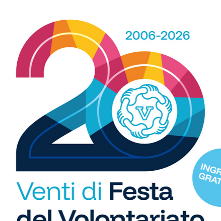
 interesse per il cicloturismo e per le esperienze
 contribuendo alla promozione delle eccellenze
ggio sulla piattaforma Endu.
R
WhatsApp
b
i
S
C
"U
 spazio, ogni giorno, a tutti gli sport nei comuni chiantigiani: