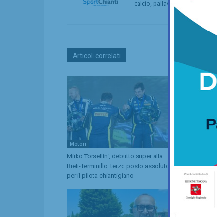
calcio, pallavolo, basket, pall
Articoli correlati
Motori
Storie di Spo
Mirko Torsellini, debutto super alla
Quattro “eroic
Rieti-Terminillo: terzo posto assoluto
racconto de 
per il pilota chiantigiano
storie perso