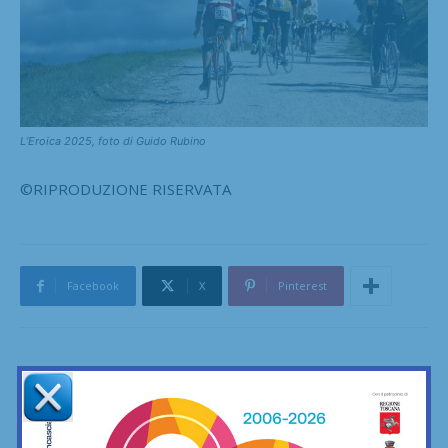
L’Eroica 2025, foto di Guido Rubino
©RIPRODUZIONE RISERVATA
Facebook
X
Pinterest