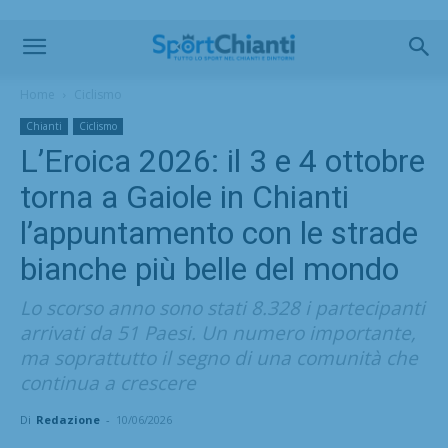
Home
Ciclismo
Chianti
Ciclismo
L’Eroica 2026: il 3 e 4 ottobre
torna a Gaiole in Chianti
l’appuntamento con le strade
bianche più belle del mondo
Lo scorso anno sono stati 8.328 i partecipanti
arrivati da 51 Paesi. Un numero importante,
ma soprattutto il segno di una comunità che
continua a crescere
Di
Redazione
-
10/06/2026