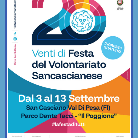
Redazione
La redazione di SportChianti dà spazio, ogni giorno, a tutti gli
sport nei comuni chiantigiani: calcio, pallavolo, basket,
pallamano, baseball, karate, danza, ginnastica, ciclismo...
Articoli correlati
Mirko Torsellini, debutto super alla
Rieti-Terminillo: terzo posto assoluto
per il pilota chiantigiano
Motori
Quattro “eroici”, quattro vite: il racconto
de L’Eroica attraverso le storie
Storie di
personali
SportChianti