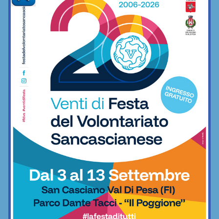
Ciclismo
Le storie di chi non ha mai mancato
Eroica Montalcino: come Daud Khan,
pakistano (e romano d’adozione)
Ciclismo
Domenica 31 maggio si torna a
Montalcino, sulle strade dell’Eroica
Ciclismo
Nova Eroica Buonconvento, il bilancio:
tra gli oltre 1.200 atleti al via, sempre
più ciclisti dall’estero
Ciclismo
NOVA Eroica compie 10 anni: questo
weekend, a Buonconvento, torna il
grande evento gravel
Ciclismo
Il Campionato Nazionale Gravel ACSI