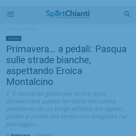
Home
Ciclismo
Ciclismo
Primavera… a pedali: Pasqua
sulle strade bianche,
aspettando Eroica
Montalcino
E' il momento giusto per venire qui e
attraversare questo territorio con calma,
pedalando da un borgo all’altro, tra vigneti,
poderi e strade che sembrano disegnate nel
paesaggio...
Di
Redazione
-
03/04/2026