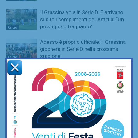
Il Grassina vola in Serie D. E arrivano
subito i complimenti dell’Antella: “Un
prestigioso traguardo”
Calcio
Adesso è proprio ufficiale: il Grassina
giocherà in Serie D nella prossima
stagione
Calcio
È ripescaggio: il Grassina fa festa e
torna in Serie D dopo 5 anni
Calcio
La Virtus Lilliano e il ripescaggio in
Seconda: “Una gioia immensa. Pronti
ad affrontare la nuova avventura”
Calcio
Grassina al lavoro per la stagione
2026/27, sospeso ancora tra due