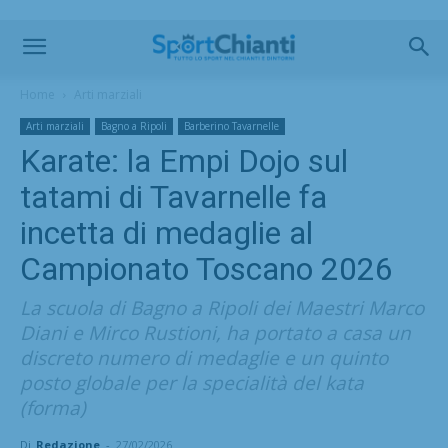
Home
Arti marziali
Arti marziali
Bagno a Ripoli
Barberino Tavarnelle
Karate: la Empi Dojo sul
tatami di Tavarnelle fa
incetta di medaglie al
Campionato Toscano 2026
La scuola di Bagno a Ripoli dei Maestri Marco
Diani e Mirco Rustioni, ha portato a casa un
discreto numero di medaglie e un quinto
posto globale per la specialità del kata
(forma)
Di
Redazione
-
27/02/2026