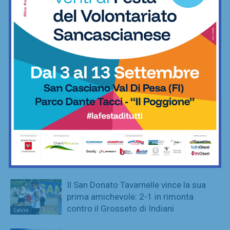
categorie
Calcio
Sette ripescaggi per la Seconda
Categoria 2026/27: fa festa anche la
Virtus Lilliano
Calcio
Serie D, ecco i due passaggi
fondamentali su organici e calendari (e
il Grassina spera…)
Calcio
Il Grassina aggiunge tre giovani innesti:
Errunghi, Castellucci e Mastrolia
Calcio
Il San Donato Tavarnelle vince la sua
prima amichevole: 2-1 in rimonta
contro il Grosseto di Indiani
Calcio