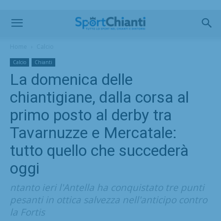
Home
Calcio
Calcio
Chianti
La domenica delle
chiantigiane, dalla corsa al
primo posto al derby tra
Tavarnuzze e Mercatale:
tutto quello che succederà
oggi
ntanto ieri l'Antella ha conquistato tre punti
pesanti in ottica salvezza nell'anticipo contro
la Fortis