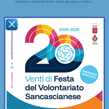
pallamano, baseball, karate, danza, ginnastica, ciclismo...
Articoli correlati
Coppa Italia di Serie D, il Grassina
comincia il 23 agosto contro la
Lucchese
Calcio
Serie D, ecco i gironi 2026/27. Grassina
e San Donato Tavarnelle con tre
emiliane, una laziale e una umbra
Calcio
Il Grassina vola in Serie D. E arrivano
subito i complimenti dell’Antella: “Un
prestigioso traguardo”
Calcio
Poggibonsi al lavoro, tra conferme,