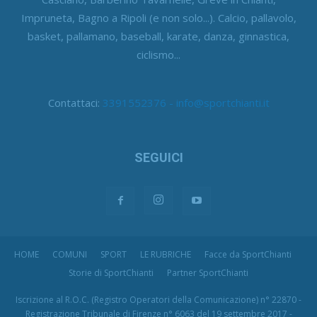
Impruneta, Bagno a Ripoli (e non solo...). Calcio, pallavolo,
basket, pallamano, baseball, karate, danza, ginnastica,
ciclismo...
Contattaci:
3391552376 - info@sportchianti.it
SEGUICI
HOME
COMUNI
SPORT
LE RUBRICHE
Facce da SportChianti
Storie di SportChianti
Partner SportChianti
Iscrizione al R.O.C. (Registro Operatori della Comunicazione) n° 22870 -
Registrazione Tribunale di Firenze n° 6063 del 19 settembre 2017 -