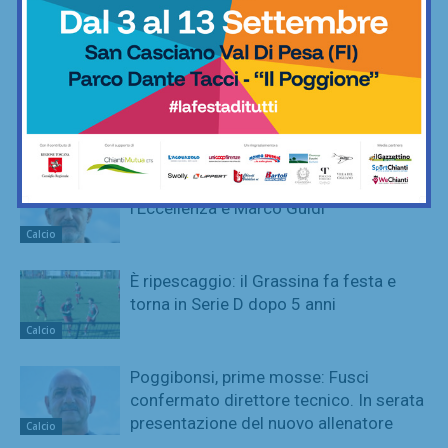
ritorni e volti nuovi
Calcio
Adesso è proprio ufficiale: il Grassina
giocherà in Serie D nella prossima
stagione
Calcio
Poggibonsi, il nuovo allenatore per
l’Eccellenza è Marco Guidi
Calcio
È ripescaggio: il Grassina fa festa e
torna in Serie D dopo 5 anni
Calcio
Poggibonsi, prime mosse: Fusci
confermato direttore tecnico. In serata
presentazione del nuovo allenatore
Calcio