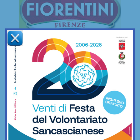
FREESTYLE
Freestyle
Le mie camminate mettendo ai piedi… il
minimo indispensabile
06/12/2022
Freestyle