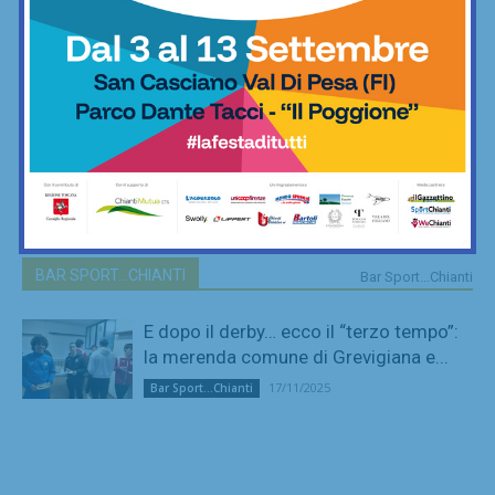
BAR SPORT...CHIANTI
Bar Sport...Chianti
E dopo il derby… ecco il “terzo tempo”:
la merenda comune di Grevigiana e...
17/11/2025
Bar Sport...Chianti