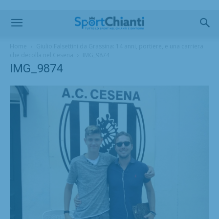
Home
Giulio Falsettini da Grassina: 14 anni, portiere, e una carriera
che decolla nel Cesena
IMG_9874
IMG_9874