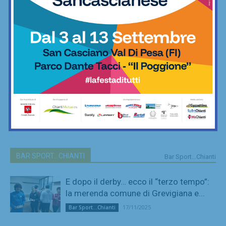
BAR SPORT...CHIANTI
Bar Sport...Chianti
E dopo il derby… ecco il “terzo tempo”:
la merenda comune di Grevigiana e...
17/11/2025
Bar Sport...Chianti