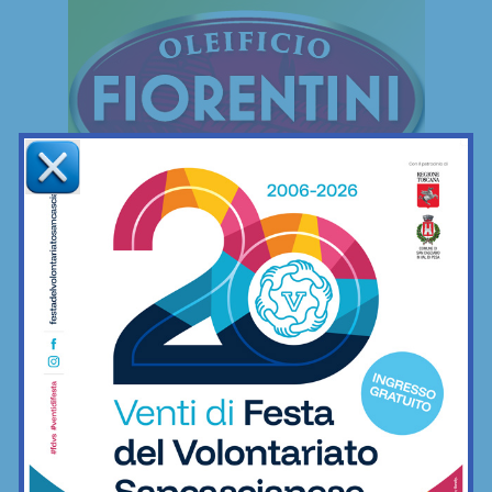
FREESTYLE
Freestyle
Le mie camminate mettendo ai piedi… il
minimo indispensabile
06/12/2022
Freestyle