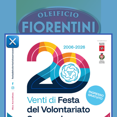
FREESTYLE
Freestyle
Le mie camminate mettendo ai piedi… il
minimo indispensabile
06/12/2022
Freestyle