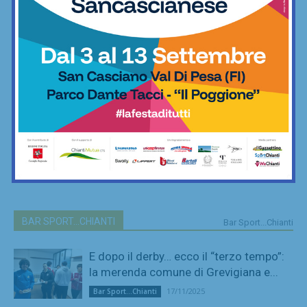
BAR SPORT...CHIANTI
Bar Sport...Chianti
E dopo il derby… ecco il “terzo tempo”:
la merenda comune di Grevigiana e...
17/11/2025
Bar Sport...Chianti