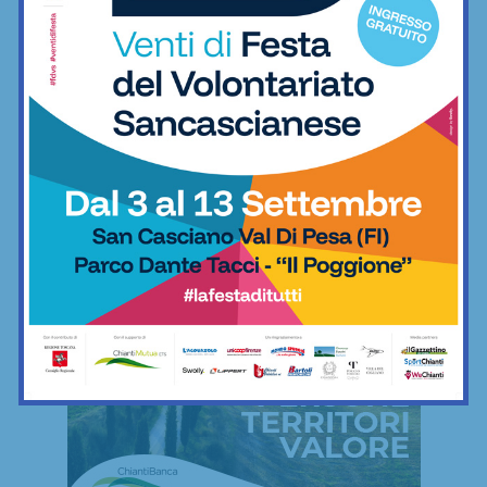
FREESTYLE
Freestyle
Le mie camminate mettendo ai piedi… il
minimo indispensabile
06/12/2022
Freestyle