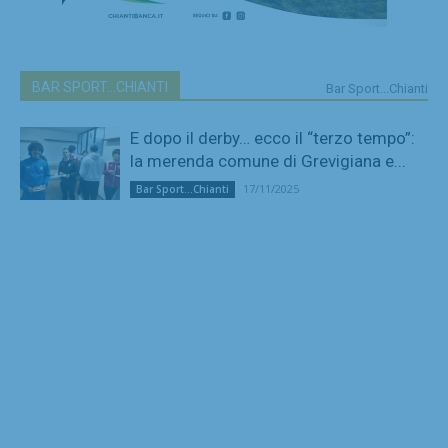
BAR SPORT...CHIANTI
Bar Sport...Chianti
E dopo il derby… ecco il “terzo tempo”:
la merenda comune di Grevigiana e...
17/11/2025
Bar Sport...Chianti