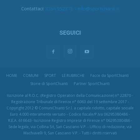
Contattaci:
3391552376 - info@sportchianti.it
SEGUICI
HOME
COMUNI
SPORT
LE RUBRICHE
Facce da SportChianti
Storie di SportChianti
Partner SportChianti
Iscrizione al R.O.C. (Registro Operatori della Comunicazione) n° 22870 -
Registrazione Tribunale di Firenze n° 6063 del 19 settembre 2017 -
Copyright 2012 © ComuniChianti S.r.l. a capitale ridotto, capitale sociale
Euro 4.000 interamente versato - Codice fiscale/P.Iva 06295380486 -
R.E.A. 616643- Iscrizione Registro Imprese di Firenze n° 06295380486 -
Sede legale, via Collina 5/i, San Casciano V.P. - Ufficio di redazione, via
Machiavelli 9, San Casciano V.P. - Tutti i diritti riservati