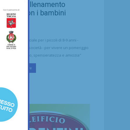
ellezza: allenamento
nsieme con i bambini
aharawi
21/07/2026
alcio
n'occasione speciale per i piccoli di 8-9 anni -
ttolineano dalla società - per vivere un pomeriggio
 puro divertimento, spensieratezza e amicizia"
Continua a leggere