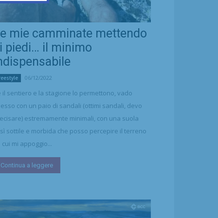
e mie camminate mettendo
i piedi… il minimo
ndispensabile
06/12/2022
reestyle
 il sentiero e la stagione lo permettono, vado
esso con un paio di sandali (ottimi sandali, devo
ecisare) estremamente minimali, con una suola
sì sottile e morbida che posso percepire il terreno
 cui mi appoggio...
Continua a leggere