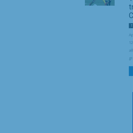
t
C
T
Ap
12
al
gr