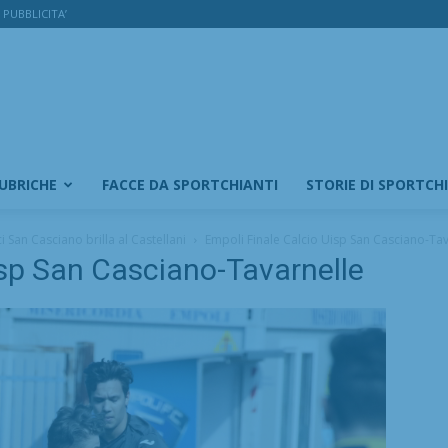
PUBBLICITA’
RUBRICHE
FACCE DA SPORTCHIANTI
STORIE DI SPORTCH
 San Casciano brilla al Castellani
Empoli Finale Calcio Uisp San Casciano-Tav
isp San Casciano-Tavarnelle