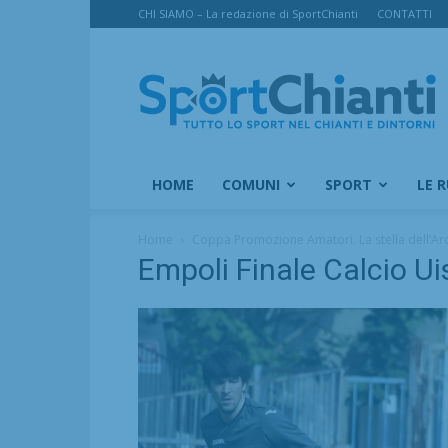
CHI SIAMO – La redazione di SportChianti
CONTATTI
SportChianti
HOME
COMUNI
SPORT
LE 
Home
Coppa Promozione Amatori. La stella dell’Arci
Empoli Finale Calcio U