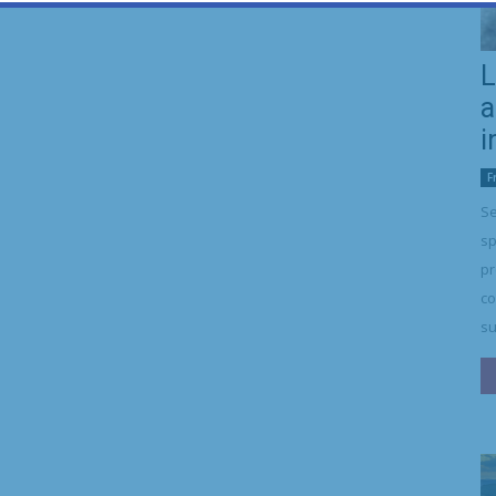
L
a
i
F
Se
sp
pr
co
su