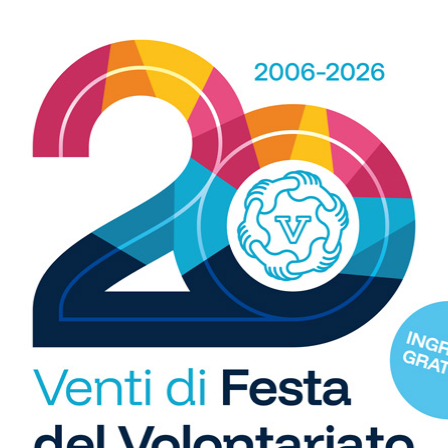
b
i
S
C
"U
so
di