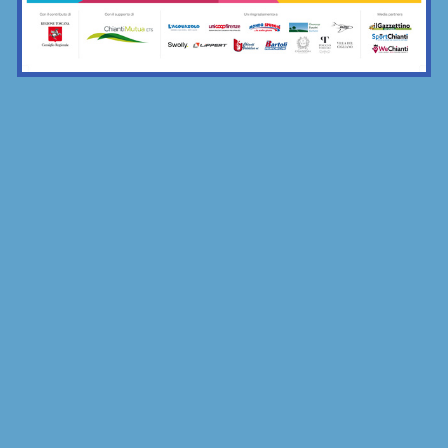
la merenda comune di Grevigiana e...
17/11/2025
Bar Sport...Chianti