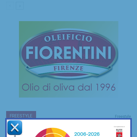
FREESTYLE
Freestyle
Le mie camminate mettendo ai piedi… il