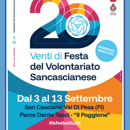
minimo indispensabile
06/12/2022
Freestyle
BAR SPORT...CHIANTI
Bar Sport...Chianti
E dopo il derby… ecco il “terzo tempo”: